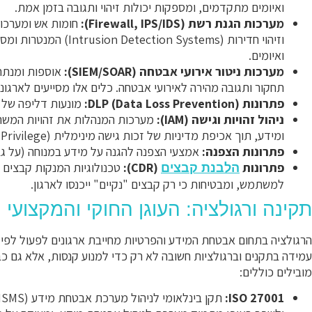
ואיומים מתקדמים, ומספקות יכולות זיהוי ותגובה בזמן אמת.
מערכות הגנת רשת (Firewall, IPS/IDS):
וזיהוי חדירות (n Systems
ואיומים.
מערכות ניטור אירועי אבטחה (SIEM/SOAR):
אוספות ומנתחו
תחקור ותגובה מהירה לאירועי אבטחה. כלים אלו מסייעים לארגו
פתרונות DLP (Data Loss Prevention):
מונעות דליפה של מי
ניהול זהויות וגישה (IAM):
מערכות המנהלות את זהויות המשת
ומידע, תוך אכיפת מדיניות של זכות גישה מינימלית (Least Privilege).
פתרונות הצפנה:
אמצעי הצפנה להגנה על מידע במנוחה (על גב
פתרונות
(CDR):
טכנולוגיות המנקות קבצים מ
הלבנת קבצים
למשתמש, ומבטיחות כי רק קבצים "נקיים" ייכנסו לארגון.
תקינה ורגולציה: העוגן החוקי והמקצועי
הרגולציה בתחום אבטחת המידע והפרטיות מחייבת ארגונים לפעול לפי
עמידה בתקנים וברגולציות חשובה לא רק כדי למנוע קנסות, אלא גם כב
מובילים כוללים:
ISO 27001: