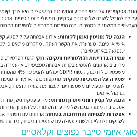
הגנה אפקטיבית על נכסי המידע והמערכות הדיגיטליות היא צורך קיומי ע
עלולה להוביל לשורה של סיכונים עסקיים, תפעוליים ומוניטיניים. ארג
העכשוויים המשתנים במהירות. הנה הסיבות המרכזיות לחשיבות התחום:
הגנה על מוניטין ואמון לקוחות:
אירוע אבטחה עלול לפגוע קשו
שנפגעה באירוע סייבר.
עמידה בדרישות רגולטוריות ותקינה:
מחייבים ארגונים להטמיע בקרות אבטחה ספציפיות. אי-עמידה ב
משפטיות. לדוגמה, קנסות GDPR יכולים להגיע עד 4% מהמחזור השנתי העולמי.
שמירה על המשכיות עסקית:
מתקפות כופר או אירועי מניעת 
להפסדים תפעוליים משמעותיים ולעצור את פעילות הארגון. אבט
גם מול איומים.
הגנה על קניין רוחני ויתרון תחרותי:
מידע עסקי רגיש, סודות מ
אפקטיבית מונעת גניבה של מידע זה ושומרת על היתרון התחרותי 
אפשרות לצמיחה והתרחבות בטוחה:
ארגונים עם תשתית אבט
לשווקים גלובליים ולשתף פעולה עם שותפים בביטחון, בידיעה שהם
סוגי איומי סייבר נפוצים וקלאסיים