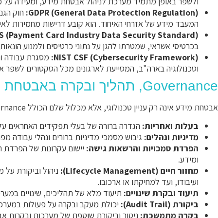
ולשפר באופן מתמיד מערכת לניהול אבטחת מידע, ומעידה על מח
GDPR (General Data Protection Regulation):
חוק הגנת
המעבד מידע של אזרחי האיחוד. הוא קובע דרישות מחמירות לאיסו
S (Payment Card Industry Data Security Standard):
בכרטיסי אשראי, שמטרתו להגן על נתוני כרטיסים ולמנוע הונאות.
NIST CSF (Cybersecurity Framework):
מסגרת עבודה וול
וטכנולוגיה בארה"ב, המסייעת לארגונים מכל הסקטורים לשפר את 
Governance, תהליך ובקרה באבטחת מידע
אבטחת מידע אינה רק עניין טכנולוגי, אלא מכלול שלם הכולל Governance, תהליכים ובקרות. גישה נכונה חייבת לכלול:
בעלות ואחריות:
הגדרה ברורה של בעלי תפקידים האחראים על 
מדיניות ונהלים:
גיבוש מסמכי מדיניות ברורים ונהלי עבודה מפ
הפרדת סמכויות והרשאות גישה:
יישום עקרונות של הפרדת ת
ומידע.
מחזור חיים (Lifecycle Management):
ניהול וביקורת על מ
ועיבודו, ועד למחיקתו או ארכובו.
תיעוד ובקרת שינויים:
תיעוד מלא של תהליכים, שינויים במערכו
ביקורת (Audit Trail):
יכולת מעקב ובקרה על פעולות במערכות,
בקרה מתמשכת:
ניטור וביקורת שוטפת של מערכות ובקרות אב