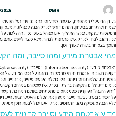
DBIR
/2026
בעידן הדיגיטלי המתפתח, אבטחת מידע וסייבר אינם עוד נטל תפעול
לצמוח ולהתרחב בביטחון. התחום דורש לא רק הבנה טכנולוגית מעמיקה
והמשכיות עסקית. כאשר התהליך אינו מנוהל באופן נכון, ההשלכות עלו
לכן, חשוב לבחון לא רק אילו פתרונות לבחור, אלא כיצד ליישם אותם נ
ותומך בצמיחה בטוחה לאורך זמן.
מהי אבטחת מידע ומהו סייבר, ומה הקש
דקויות חשובות. אבטחת מידע מתמקדת בהגנה על נכסי המידע של הארגו
בזמינותם, שלמותם וסודיותם. היא כוללת היבטים פיזיים, ארגוניים וט
איומים דיגיטליים ותקיפות ברשת, ובפרט אלו שמקורם במרחב הקיברנט
"זרוע ההגנה" העיקרית מפני איומים מתפתחים בעולם המחובר. הקשר 
על המידע בארגון, בעוד סייבר מספק את הכלים והאסטרטגיות הייעודיו
ללא הבנה מעמיקה בשני התחומים, ארגון אינו יכול לבנות חוסן אמיתי.
מדוע אבטחת מידע וסייבר קריטית לעס