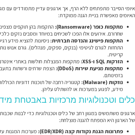
איומי הסייבר מתפתחים ללא הרף, אך ארגונים עדיין מתמודדים עם מג
האיומים מאפשרת בניית הגנה ממוקדת:
מתקפות כופר (Ransomware):
התקפות בהן תוקפים מצפינים
שחרורם. אירועים אלו הפכו לשכיחים במיוחד ומסבים נזקים כלכלי
התקפות פישינג והנדסה חברתית:
ניסיונות להוציא מידע רג
התחזות לגורם לגיטימי (בנקים, ספקים, מנהלים). גורם אנוש נותר
קריטית.
הזרקות SQL ו-XSS:
מתקפות המנצלות חולשות באתרי אינטרנט 
מתקפות מניעת שירות (DDoS):
הצפת שרתים ורשתות בתעבורה
בזמינותם.
נוזקות (Malware):
קטגוריה רחבה של תוכנות זדוניות הכוללות ו
מידע, לפגוע במערכות או להשתלט עליהן.
כלים וטכנולוגיות מרכזיות באבטחת מידע
ארגונים משתמשים במגוון רחב של כלים וטכנולוגיות כדי לבנות שכבות 
של הארגון היא המפתח להגנה מוצלחת:
פתרונות הגנת נקודות קצה (EDR/XDR):
מערכות המגנות על מ