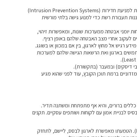
חומות אש ומערכות למניעת חדירות (Intrusion Prevention Systems)
Intrusion Detectio) המנטרות ומסננות תעבורת רשת כדי למנוע גישה בלתי מורשית
ת יומני אבטחה ממערכות שונות, ומאפשרות זיהוי,
נים לעקוב אחרי מצב האבטחה שלהם באופן רציף.
דע רגיש אל מחוץ לארגון, בין אם במכוון או בשוגג.
משים בארגון ואת הרשאות הגישה שלהם למערכות
י דיסקים) ובמעבר (בתקשורת).
זדוניים ברמת תוכן הקובץ, עוד לפני שהוא מגיע
 כללים ברורים, והיא אף מתפתחת ומשתנה תדיר.
סיס לבניית אמון עם לקוחות ושותפים עסקיים. תקנים
תקן בינלאומי לניהול מערכת אבטחת מידע (ISMS). הטמעתו מאפשרת לארגון לבסס, ליישם, לתחזק