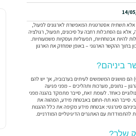
14/05
י, אלא תשתית אסטרטגית המאפשרת לארגונים לפעול,
, אלא גם הסתכלות רחבה על סיכונים, תפעול, רגולציה
לות להיות אבטחתיות, תפעוליות ועסקיות משמעותיות.
כון בתוך ההקשר הארגוני – באופן שמחזק את הארגון
ר ביניהם?
"אבטחת מידע" (Information Security) ו"סייבר" (Cybersecurity) הם מושגים המשמשים לעיתים בערבוביה, אך יש להם
ן – נתונים, מערכות ותהליכים – מפני פגיעה
כנולוגיים כאחד. לעומת זאת, סייבר מתמקד בהגנה מפני
י. סייבר הוא תת-תחום באבטחת מידע, המהווה את
ביניהם סינרגטי: אבטחת מידע מקיפה את כלל ההגנות
ת להתמודדות עם האתגרים הדיגיטליים המודרניים.
ק שלך?