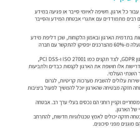
בור כל ארגון. חשיפה לאיומי סייבר או פגיעה במידע
ונים רבים מתמודדים עם אתגרי אבטחת המידע והסייבר
ת בתדמית הארגון ובאמון הלקוחות, שכן דליפת מידע
אישי או פיננסי מערערת את הקשר העסקי. מחקרים מראים כי למעלה מ-60% מהצרכנים יפסיקו להתקשר עם חברה
חוקי הגנת הפרטיות, כגון GDPR, לצד תקנים כמו ISO 27001 ו-PCI DSS,
דרישות אלו חושפת את הארגון לקנסות כבדים ולתביעות
שירות עלולים להשבית מערכות קריטיות, לגרום
חה חזקה מבטיחה שהארגון יוכל להמשיך לפעול ביציבות
סחריים וקניין רוחני הם נכסים בעלי ערך רב. אבטחה
של הארגון.
חה חזקה יכולים לאמץ טכנולוגיות חדשות, להתרחב
 מוגנים מפני סיכונים.