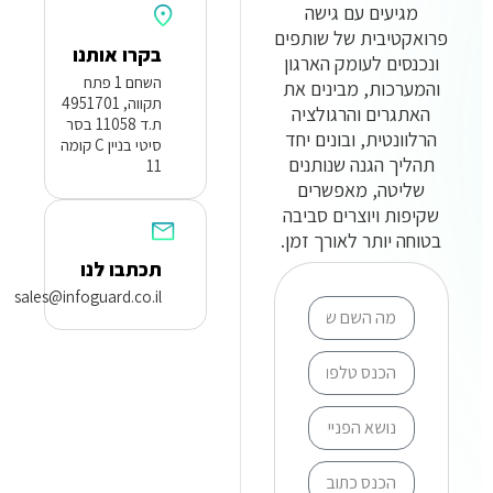
מגיעים עם גישה
פרואקטיבית של שותפים
בקרו אותנו
ונכנסים לעומק הארגון
השחם 1 פתח
והמערכות, מבינים את
תקווה, 4951701
האתגרים והרגולציה
ת.ד 11058 בסר
הרלוונטית, ובונים יחד
סיטי בניין C קומה
תהליך הגנה שנותנים
11
שליטה, מאפשרים
שקיפות ויוצרים סביבה
בטוחה יותר לאורך זמן.
תכתבו לנו
sales@infoguard.co.il