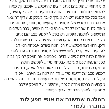
שלכם, או לתהליך פיתוח של מוצר חדש בעולם ההייטק, יש כל
מיני תחומי עיסוק בהם אתם רוצים להתמקצע. אומנם קל מאוד
למצוא פתרונות בתחומים בהם אתם חזקים ברמה המקצועית,
אבל בכל מה שנוגע ליצירת מערך סייבר לעסקים, עדיף להשאיר
את הכדור במגרש של מומחים מקצועיים מתחום עיסוק זה. יכול
מאוד להיות שתרצו לקבל שירותי סייבר חיצוניים, כבר בשלבים
הראשונים להקמת העסק, רק בשביל למנוע מצב שבו אתם
משאירים את הסודות המקצועיים והישגים שלכם חשופים לכל.
ולכן, ההמלצה המקצועית הכי חמה בעולם אבטחת המידע
לעסקים, היא קבלת ליווי אישי של מומחים בתחום – עוד לפני
שאתם מתחילים לגייס עובדים ומכניסים את העסק להילוך גבוה.
ככל שתהיה לכם מערכת אבטחת מידע לעסקים חזקה
ומתקדמת יותר, כבר בשלבים הראשונים של העסק, תצליחו
למנוע מצב של זליגת מידע, חדירה למחשבי הארגון ואפילו
פעולות פישינג מתוזמנות של גורמים עוינים. וזו כבר תהיה הצלחה
מקצועית ברמה אחרת לגמרי, שתשמור על העסק שלכם
מתפקד, לאורך פרק זמן ארוך במיוחד.
החלטה שתשנה את אופי הפעילות
בחברה לגמרי