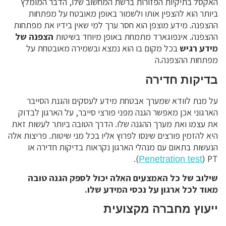
האקסל בתיקיות הפזורות ברשת המחשוב שלו, הדבר המומלץ
ביותר הוא להצפין אותו ולשמור באופן מאובטח על מפתחות
ההצפנה. מידע מוצפן הוא חסר ערך למי שאין בידיו את מפתחות
ההצפנה. אינפוגארד מתמחת באופן מיוחד בשיטות
הצפנה של
מידע רגיש
בכל מקום בו הוא נמצא ובשמירה מאובטחת על
מפתחות ההצפנה.ה
בדיקות חדירה
על מנת לוודא שמערך אבטחת מידע לעסקים והגנת הסייבר
הארגוני אכן מאפשר הגנה מפני פורצי סייבר, על הארגון לבדוק
את עצמו ואת מערך ההגנה שלו. הדרך הטובה ביותר לעשות זאת
היא להזמין פורצים שינסו לפרוץ אליו בכל מני שיטות. פריצות אלה
הנעשות בתאום עם מנהלי הארגון נקראות בדיקות חדירה או
) PT).
Penetration test
שילוב של כל האמצעים האלה יכול לספק הגנה טובה
מאוד לכל ארגון על נכסי המידע שלו.
ייעוץ מחברה מקצועית