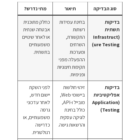
סוג הבדיקה
תיאור
מתי נדרש?
בדיקות
בחינת עמידות
כחלק מתוכנית
תשתית
רשתות
אבטחה שנתית
(Infrastruct
התקשורת,
או לאחר שינויים
ure Testing)
השרתים
משמעותיים
ומערכות
בתשתית.
ההפעלה מפני
תקיפות חיצוניות
ופנימיות.
בדיקות
זיהוי חולשות
לפני השקת
אפליקטיביות
ביישומי Web,
יישום חדש,
(Application
מובייל ו-API,
לאחר עדכוני
Testing)
כולל בחינת
גרסה
לוגיקה עסקית
משמעותיים, או
והרשאות גישה.
כדרישה
רגולטורית.