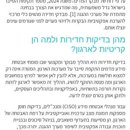
על פי דוח של מבקר המדינה משנת 2024, מספר תקיפות הסייבר
בישראל גדל משמעותית, מה שמדגיש את הצורך בבחינה
מתמדת של מערכי ההגנה [1]. מבדקי חדירה מהווים כלי מרכזי
להערכת אפקטיביות הבקרות ולזיהוי פערים לפני שגורמים עוינים
ינצלו אותם.
מהן בדיקות חדירות ולמה הן
קריטיות לארגון?
בדיקת חדירות היא תהליך מבוקר ומקצועי שבו מומחי אבטחת
מידע מדמים התקפת סייבר על מערכות הארגון. המטרה אינה רק
למצוא חולשות במערכות, אלא להבין לאן אפשר לפרוץ במחשבים
הארגון ומה מנסה התוקף להשיג. תהליך זה מאפשר לארגון לזהות
נקודות תורפה בתשתיות, באפליקציות ובתהליכים העסקיים,
ולתקן אותן בטרם ינוצלו לרעה.
עבור מנהלי אבטחת מידע (CISO) ומנכ"לים, בדיקות חוסן
מספקות תמונת מצב עדכנית ואובייקטיבית על רמת האבטחה של
הארגון. הן מסייעות בתעדוף משאבים, בניהול סיכונים ובבניית
תוכנית עבודה אפקטיבית לשיפור מערך ההגנה. יתרה מכך,