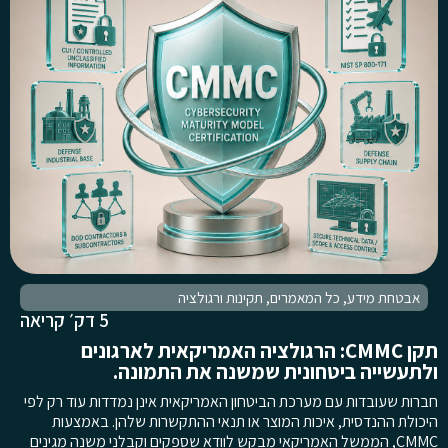
אבטחת מידע
,
כל המאמרים
,
תקינות ורגולציה
5 דק׳ קריאה
תקן CMMC: הרגולציה האמריקאית לארגונים
ולתעשייה ביטחונית שמשנה את התמונה.
חברות שעובדות עם מערכת הביטחון האמריקאית אינן נמדדות עוד רק לפי
היכולת ההנדסית, איכות המוצר או תנאי ההתקשרות שלהן. באמצעות
CMMC, הממשל האמריקאי מבקש לוודא שספקים וקבלני משנה מגינים