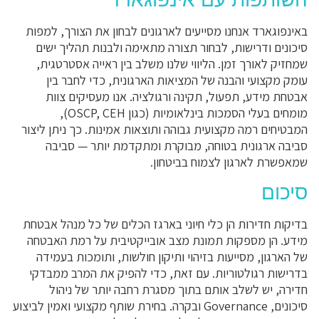
באינפוגארד אנחנו מסייעים לארגונים לבחון את הצורך, למפות
סיכונים ודרישות, לבחור תצורה מתאימה ולבנות תהליך ישים
שמחזיק לאורך זמן. הליווי שלנו משלב בין ראייה אסטרטגית,
עומק מקצועי והבנה של המציאות הארגונית, כדי לחבר בין
אבטחת מידע, תפעול, תקינה ורגולציה. אנו מעסיקים צוות
מומחים בעלי הסמכות בינלאומיות (כגון OSCP, CEH),
המבטיחים רמה מקצועית גבוהה ותוצאות אמינות. כך ניתן ליצור
סביבה ארגונית בטוחה, מבוקרת ומתקדמת יותר — סביבה
שמאפשרת לארגון לצמוח בביטחון.
סיכום
בדיקות חדירות הן כלי חיוני בארגז הכלים של כל מנהל אבטחת
מידע. הן מספקות תמונת מצב אובייקטיבית על רמת האבטחה
של הארגון, מסייעות בזיהוי ותיקון חולשות, ותומכות בעמידה
בדרישות רגולטוריות. עם זאת, כדי להפיק את המרב ממבדקי
חדירה, יש לשלב אותם בתוך מסגרת רחבה יותר של ניהול
סיכונים, Governance ובקרה. בחירת שותף מקצועי ואמין לביצוע