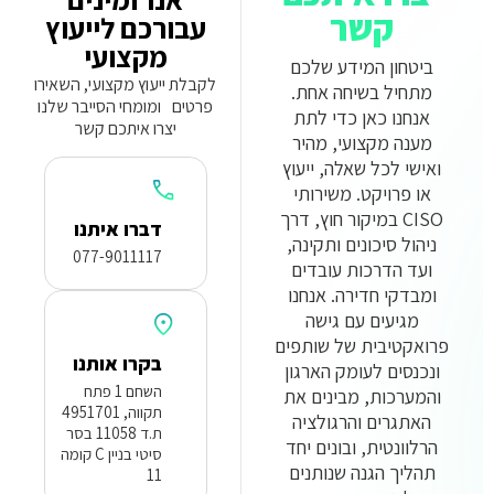
קשר
עבורכם לייעוץ
מקצועי
ביטחון המידע שלכם
לקבלת ייעוץ מקצועי, השאירו
מתחיל בשיחה אחת.
פרטים ומומחי הסייבר שלנו
אנחנו כאן כדי לתת
יצרו איתכם קשר
מענה מקצועי, מהיר
ואישי לכל שאלה, ייעוץ
או פרויקט. משירותי
CISO במיקור חוץ, דרך
דברו איתנו
ניהול סיכונים ותקינה,
077-9011117
ועד הדרכות עובדים
ומבדקי חדירה. אנחנו
מגיעים עם גישה
פרואקטיבית של שותפים
בקרו אותנו
ונכנסים לעומק הארגון
השחם 1 פתח
והמערכות, מבינים את
תקווה, 4951701
האתגרים והרגולציה
ת.ד 11058 בסר
הרלוונטית, ובונים יחד
סיטי בניין C קומה
תהליך הגנה שנותנים
11