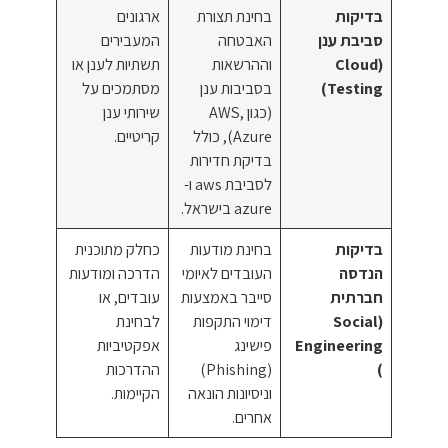
בדיקות
בחינת תצורת
ארגונים
סביבת ענן
האבטחה
המעבירים
(Cloud
וההרשאות
תשתיות לענן או
Testing)
בסביבות ענן
מסתמכים על
(כגון AWS,
שירותי ענן
Azure), כולל
קריטיים.
בדיקת חדירות
לסביבת aws ו-
azure בישראל.
בדיקות
בחינת מודעות
כחלק מתוכנית
הנדסה
העובדים לאיומי
הדרכה ומודעות
חברתית
סייבר באמצעות
עובדים, או
(Social
דימוי התקפות
לבחינת
Engineering
פישינג
אפקטיביות
)
(Phishing)
ההדרכות
וניסיונות הונאה
הקיימות.
אחרים.