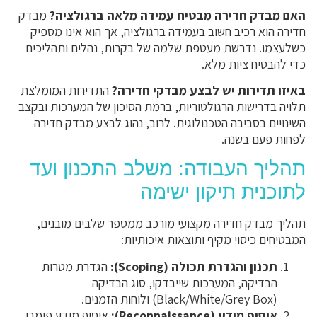
האם מבדק חדירה מבטיח עמידה מלאה ברגולציה?
מבדק
חדירה הוא רכיב חשוב בעמידה ברגולציה, אך הוא אינו מספיק
כשלעצמו. נדרשת מעטפת שלמה של בקרות, נהלים ותהליכים
כדי להבטיח ציות מלא.
באיזו תדירות יש לבצע מבדקי חדירה?
התדירות המומלצת
תלויה בדרישות הרגולטוריות, ברמת הסיכון של המערכות ובקצב
השינויים בסביבה הטכנולוגית. לרוב, נהוג לבצע מבדק חדירה
לפחות פעם בשנה.
תהליך העבודה: משלב התכנון ועד
לתוכנית תיקון ישימה
תהליך מבדק חדירה מקצועי מורכב ממספר שלבים מובנים,
המבטיחים כיסוי מקיף ותוצאות איכותיות:
תכנון והגדרת תכולה (Scoping):
הגדרת מטרות
הבדיקה, המערכות שייבדקו, סוג הבדיקה
(Black/White/Grey Box) ולוחות הזמנים.
איסוף מידע (Reconnaissance):
איסוף מידע פומבי