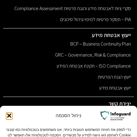
סקרי ציות לאבטחת מידע והגנת פרטיות Compliance Assessment
PIA – תסקיר פרטיות למיפוי וניהול סיכונים
ייעוץ אבטחת מידע
BCP – Business Continuity Plan
GRC – Governance, Risk & Compliance
ISO Compliance – תקינת אבטחת המידע
ייעוץ הגנת הפרטיות
ייעוץ אבטחת מידע
יצירת קשר
sales@infoguard.co.il
ניהול הסכמה
077-9011117
כדי לספק את חוויות המשתמש הטובות ביותר, אנו משתמשים בטכנולוגיות כמו קובצי
Cookie לאחסון ו/או גישה למידע על מכשירים. הסכמה לטכנולוגיות אלו תאפשר לנו