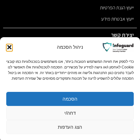
ייעוץ הגנת הפרטיות
ייעוץ אבטחת מידע
יצירת קשר
sales@infoguard.co.il
ניהול הסכמה
077-9011117
כדי לספק את חוויות המשתמש הטובות ביותר, אנו משתמשים בטכנולוגיות כמו קובצי
Cookie לאחסון ו/או גישה למידע על מכשירים. הסכמה לטכנולוגיות אלו תאפשר לנו
השחם 1 פתח תקווה, 4951701 ת.ד 11058 בסר סיטי בניין C
לעבד נתונים כגון התנהגות גלישה או מזהים ייחודיים באתר זה. אי הסכמה או ביטול
קומה 1
הסכמה עלולים להשפיע לרעה על תכונות ותפקודים מסוימים של שמירת העדפות.
הסכמה
. All rights reserved
© 2025 Infoguard By
IDORGROUP
דחה/י
הצג העדפות
פולפאוור בע"מ, חברה לבניית אתרים, קידום אתרים, מיתוג עסקי ושיווק דיגיטלי