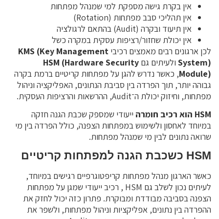
אין בקרת גישה מספקת למי שמנהל מפתחות
אין תהליכי סבב מפתחות (Rotation)
אין תיעוד ובקרה (Audit) בהתאם לרגולציה
אין יכולת שחזור/רציפות עסקית במקרה כשל
לכן ארגונים רבים מאמצים רכיבי
KMS (Key Management
System)
ולעיתים גם
HSM (Hardware Security
Module)
, כאשר נדרש להגן על מפתחות קריטיים ברמת בקרה
גבוהה יותר, תוך הפרדה בין סביבת הנתונים, האפליקציה וניהול
מפתחות, וחיזוק יכולת ה־Audit, ההרשאות והרציפות העסקית.
HSM הוא רכיב חומרה
ייעודי שמספק שכבת הגנה חזקה
במיוחד לאחסון ולשימוש במפתחות הצפנה, כולל הפרדה בין מי
שרואה נתונים לבין מי שמנהל מפתחות.
HSM כשכבת הגנה למפתחות קריטיים
כאשר הארגון מנהל מפתחות קריפטוגרפיים רגישים במיוחד,
לעיתים נכון לשלב גם HSM , רכיב ייעודי שמגן על מפתחות
הצפנה בסביבה מבודדת ומבוקרת. פתרון כזה יכול לחזק את
ההפרדה בין נתונים, אפליקציות וניהול מפתחות, ולשפר את