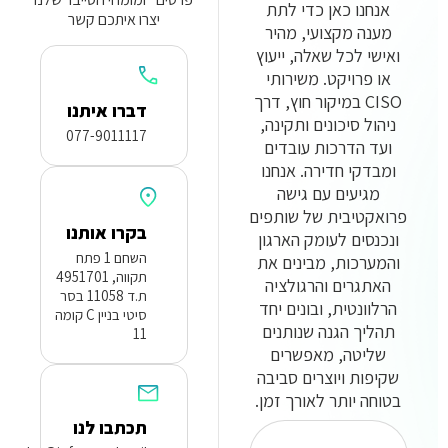
אנחנו כאן כדי לתת
יצרו איתכם קשר
מענה מקצועי, מהיר
ואישי לכל שאלה, ייעוץ
או פרויקט. משירותי
CISO במיקור חוץ, דרך
דברו איתנו
ניהול סיכונים ותקינה,
077-9011117
ועד הדרכות עובדים
ומבדקי חדירה. אנחנו
מגיעים עם גישה
פרואקטיבית של שותפים
בקרו אותנו
ונכנסים לעומק הארגון
השחם 1 פתח
והמערכות, מבינים את
תקווה, 4951701
האתגרים והרגולציה
ת.ד 11058 בסר
הרלוונטית, ובונים יחד
סיטי בניין C קומה
תהליך הגנה שנותנים
11
שליטה, מאפשרים
שקיפות ויוצרים סביבה
בטוחה יותר לאורך זמן.
תכתבו לנו