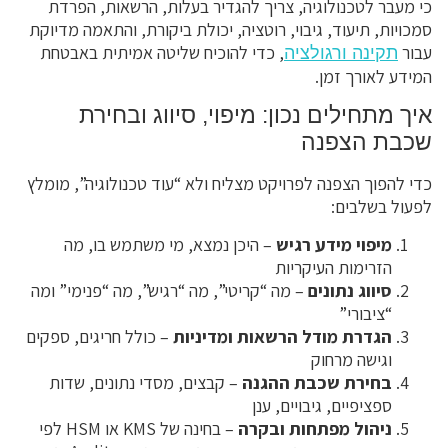
כי מעבר לטכנולוגיה, צריך להגדיר בעלות, הרשאות, הפרדת
סמכויות, תיעוד, גיבוי, רוטציה, יכולת ביקורת, והתאמה מדיוקת
עבור
, כדי להוכיח שליטה אמיתית באבטחת
תקינה ורגולציה
המידע לאורך זמן.
איך מתחילים נכון: מיפוי, סיווג ובחירת
שכבת הצפנה
כדי להפוך הצפנה לפרויקט מצליח ולא “עוד טכנולוגיה”, מומלץ
לפעול בשלבים:
מיפוי מידע רגיש
– היכן נמצא, מי משתמש בו, מה
הזרימות העיקריות
סיווג נתונים
– מה “קריטי”, מה “רגיש”, מה “פנימי” ומה
“ציבורי”
הגדרת מודל הרשאות ומדיניות
– כולל חריגים, ספקים
וגישה מרחוק
בחירת שכבת ההגנה
– קבצים, מסדי נתונים, שדות
ספציפיים, גיבויים, ענן
ניהול מפתחות ובקרה
– בחינה של KMS או HSM לפי