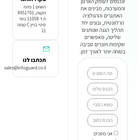
ונכנסים לעומק הארגון
השחם 1 פתח
והמערכות, מבינים את
תקווה, 4951701
האתגרים והרגולציה
ת.ד 11058 בסר
הרלוונטית, ובונים יחד
סיטי בניין C קומה
תהליך הגנה שנותנים
11
שליטה, מאפשרים
שקיפות ויוצרים סביבה
בטוחה יותר לאורך זמן.
תכתבו לנו
sales@infoguard.co.il
אני מסכים