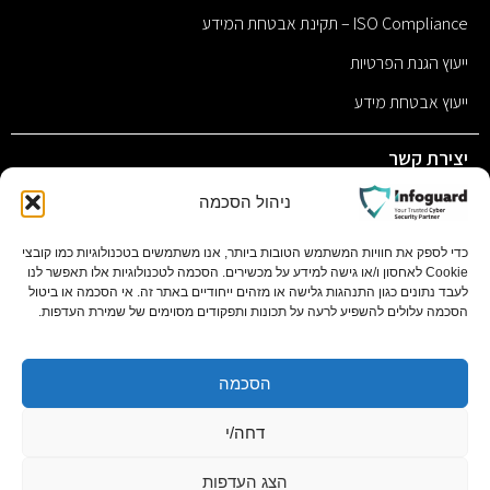
ISO Compliance – תקינת אבטחת המידע
ייעוץ הגנת הפרטיות
ייעוץ אבטחת מידע
יצירת קשר
sales@infoguard.co.il
ניהול הסכמה
077-9011117
כדי לספק את חוויות המשתמש הטובות ביותר, אנו משתמשים בטכנולוגיות כמו קובצי
Cookie לאחסון ו/או גישה למידע על מכשירים. הסכמה לטכנולוגיות אלו תאפשר לנו
השחם 1 פתח תקווה, 4951701 ת.ד 11058 בסר סיטי בניין C
לעבד נתונים כגון התנהגות גלישה או מזהים ייחודיים באתר זה. אי הסכמה או ביטול
קומה 1
הסכמה עלולים להשפיע לרעה על תכונות ותפקודים מסוימים של שמירת העדפות.
הסכמה
. All rights reserved
© 2025 Infoguard By
IDORGROUP
דחה/י
הצג העדפות