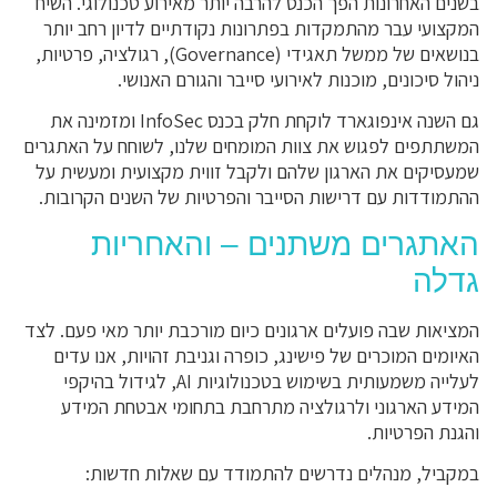
בשנים האחרונות הפך הכנס להרבה יותר מאירוע טכנולוגי. השיח
המקצועי עבר מהתמקדות בפתרונות נקודתיים לדיון רחב יותר
בנושאים של ממשל תאגידי (Governance), רגולציה, פרטיות,
ניהול סיכונים, מוכנות לאירועי סייבר והגורם האנושי.
גם השנה אינפוגארד לוקחת חלק בכנס InfoSec ומזמינה את
המשתתפים לפגוש את צוות המומחים שלנו, לשוחח על האתגרים
שמעסיקים את הארגון שלהם ולקבל זווית מקצועית ומעשית על
ההתמודדות עם דרישות הסייבר והפרטיות של השנים הקרובות.
האתגרים משתנים – והאחריות
גדלה
המציאות שבה פועלים ארגונים כיום מורכבת יותר מאי פעם. לצד
האיומים המוכרים של פישינג, כופרה וגניבת זהויות, אנו עדים
לעלייה משמעותית בשימוש בטכנולוגיות AI, לגידול בהיקפי
המידע הארגוני ולרגולציה מתרחבת בתחומי אבטחת המידע
והגנת הפרטיות.
במקביל, מנהלים נדרשים להתמודד עם שאלות חדשות: