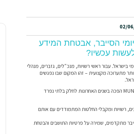
02/06
ומי הסייבר, אבטחת המידע
לעשות עכשיו?
השלטון המקומי בישראל. עבור ראשי רשויות, מנכ"לים, גזברים, מנהלי
ותר מתערוכה מקצועית – זהו המקום שבו נפגשים
ראל.
עבורנו באינפוגארד ובמסג'נט (MessageNet), ההשתתפות ב-MUNIEXPO הפכה בשנים האחרונות לחלק בלתי נפרד
ים, רשויות ומקבלי החלטות המתמודדים עם אותם
סייבר מתקדמים, שמירה על פרטיות התושבים והבטחת