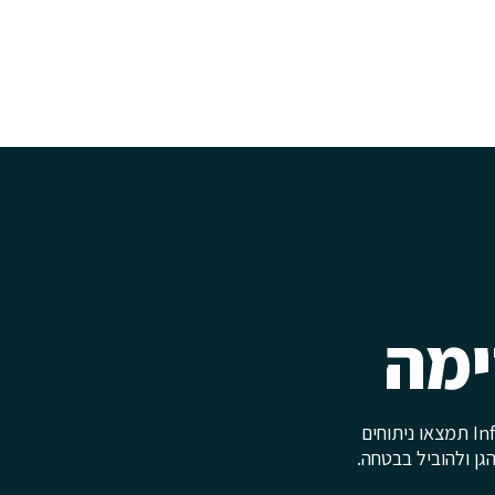
ימה
בעולם דיגיטלי שמשתנה בקצב מהיר, ידע הוא שכבת ההגנה הראשונה. בבלוג של Infoguard תמצאו ניתוחים
גן ולהוביל בבטחה.