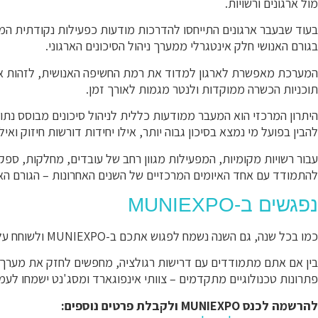
מול ארגונים ורשויות.
בגורם האנושי חלק אינטגרלי ממערך ניהול הסיכונים הארגוני.
המערכת מאפשרת לארגון למדוד את רמת החשיפה האנושית, לזהות אוכ
תוכניות הכשרה ממוקדות ולנטר מגמות לאורך זמן.
היתרון המרכזי הוא המעבר ממודעות כללית לניהול סיכונים מבוסס נתו
להבין בפועל מי נמצא בסיכון גבוה יותר, אילו יחידות דורשות חיזוק וא
עבור רשויות מקומיות, המפעילות מגוון רחב של עובדים, מחלקות, ספ
להתמודד עם אחד האיומים המרכזיים של השנים האחרונות – הגורם האנ
נפגשים ב-MUNIEXPO
כמו בכל שנה, גם השנה נשמח לפגוש אתכם ב-MUNIEXPO ולשוחח על האתגרים והפתרונות הרלוונטיים לארגון שלכם.
בין אם אתם מתמודדים עם דרישות רגולציה, מחפשים לחזק את מערך הס
פתרונות טכנולוגיים מתקדמים – צוותי אינפוגארד ומסג'נט ישמחו לעמ
להרשמה לכנס MUNIEXPO ולקבלת פרטים נוספים: