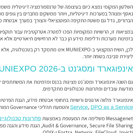
השלטון המקומי נמצא כיום בעיצומה של טרנספורמציה דיגיטלית משמעותי
נאסף ומנוהל במערכות דיגיטליות, ויותר ממשקים מחברים בין גופים ממ
הברורים, גדל גם משטח התקיפה הפוטנציאלי והצורך במערך אבטחת מ
במציאות זו, הרשויות המקומיות הפכו למטרה אטרקטיבית עבור תוקפים. 
בזמינות מערכות ודליפות מידע הן כבר לא תרחישים תיאורטיים אלא א
לכן, השיח המקצועי ב-MUNIEXPO אינו מתמקד רק ב
ליצירת סביבה בטוחה יותר.
אינפוגארד ומסג'נט ב-MUNIEXPO 2026
גם השנה אינפוגארד ומסג'נט מציגות בכנס ומזמינות את המשתתפים להכ
מודעות עובדים ופתרונות טכנולוגיים מתקדמים.
אינפוגארד מלווה ארגונים ורשויות בתחומי אבטחת מידע, הגנת הפרטיות, 
,
והטמעת תהליכי Governance המותאמים למציאות הרגולטורית המתפתחת.
Service
DPO as a Service
Messagenet משלימה את המעטפת באמצעות
פתרונות טכנולוגי
& Governance, Secure File Sharing
Fortra, Netwrix, FileCloud, Invicti ו-ODIX.