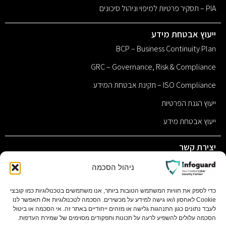
PIA – תסקיר פרטיות למיפוי וניהול סיכונים
ייעוץ אבטחת מידע
BCP – Business Continuity Plan
GRC – Governance, Risk & Compliance
ISO Compliance – תקינת אבטחת המידע
ייעוץ הגנת הפרטיות
ייעוץ אבטחת מידע
יצירת קשר
sales@infoguard.co.il
ניהול הסכמה
077-9011117
כדי לספק את חוויות המשתמש הטובות ביותר, אנו משתמשים בטכנולוגיות כמו קובצי
Cookie לאחסון ו/או גישה למידע על מכשירים. הסכמה לטכנולוגיות אלו תאפשר לנו
השחם 1 פתח תקווה, 4951701 ת.ד 11058 בסר סיטי בניין C
לעבד נתונים כגון התנהגות גלישה או מזהים ייחודיים באתר זה. אי הסכמה או ביטול
קומה 1
הסכמה עלולים להשפיע לרעה על תכונות ותפקודים מסוימים של שמירת העדפות.