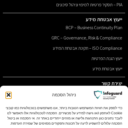
PIA – תסקיר פרטיות למיפוי וניהול סיכונים
ייעוץ אבטחת מידע
BCP – Business Continuity Plan
GRC – Governance, Risk & Compliance
ISO Compliance – תקינת אבטחת המידע
ייעוץ הגנת הפרטיות
ייעוץ אבטחת מידע
יצירת קשר
sales@infoguard.co.il
ניהול הסכמה
077-9011117
כדי לספק את חוויות המשתמש הטובות ביותר, אנו משתמשים בטכנולוגיות כמו קובצי
Cookie לאחסון ו/או גישה למידע על מכשירים. הסכמה לטכנולוגיות אלו תאפשר לנו
השחם 1 פתח תקווה, 4951701 ת.ד 11058 בסר סיטי בניין C
לעבד נתונים כגון התנהגות גלישה או מזהים ייחודיים באתר זה. אי הסכמה או ביטול
קומה 1
הסכמה עלולים להשפיע לרעה על תכונות ותפקודים מסוימים של שמירת העדפות.