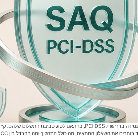
 את השאלון המתאים, מה כולל התהליך ומה ההבדל בין SAQ, ROC ו־AOC.