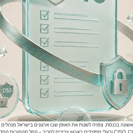
נה בכנסת, צפויה לשנות את האופן שבו ארגונים בישראל מנהלים את
עשרת העקרונות המרכזיים שכל הנהלה, דירקטוריון, CISO, CIO ובעלי תפקידים בארגון צריכים