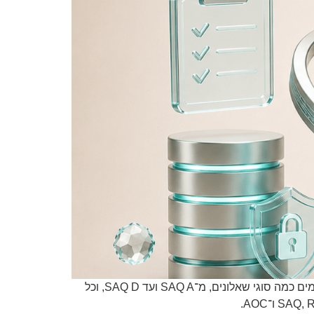
שאלון SAQ משמש בתי עסק וספקי שירות לבדיקת העמידה בדרישות PCI DSS, בהתאם לסוג סביבת התשלום שלהם. קיימים כמה סוגי שאלונים, מ־SAQ A ועד SAQ D, וכל