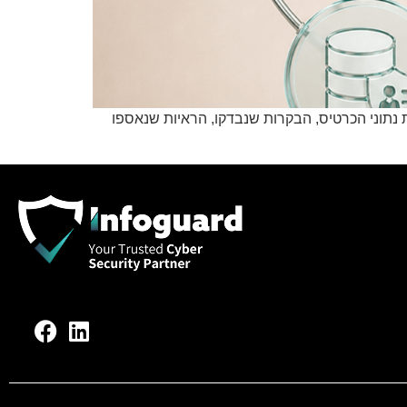
עמידה בדרישות PCI DSS. הדוח כולל את גבולות סביבת נתוני הכרטיס, הבקרות שנבדקו, הראיות שנאספו