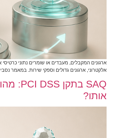
אלקטרוני, ארגונים גדולים וספקי שירות. במאמר נסביר את ההבדלים בין Level 1 עד Level 4, את סוגי מסמכי האימות ו
אותו?