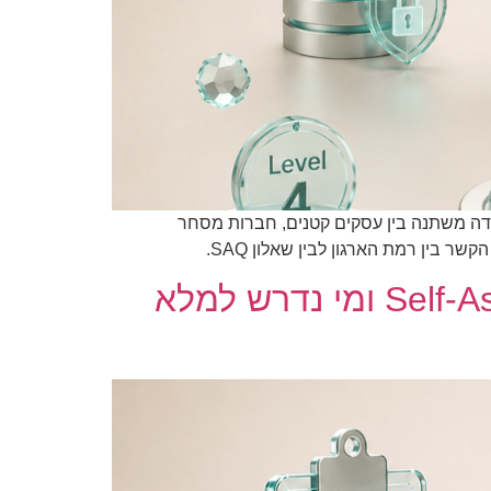
רשים לעמוד בדרישות PCI DSS. עם זאת, אופן אימות העמידה משתנה בין עסקים קטנים, חברות מסחר
SAQ בתקן PCI DSS: מהו שאלון Self-Assessment Questionnaire ומי נדרש למלא