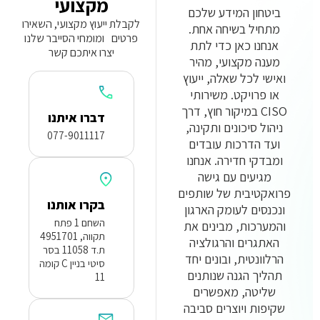
מקצועי
ביטחון המידע שלכם
לקבלת ייעוץ מקצועי, השאירו
מתחיל בשיחה אחת.
פרטים ומומחי הסייבר שלנו
אנחנו כאן כדי לתת
יצרו איתכם קשר
מענה מקצועי, מהיר
ואישי לכל שאלה, ייעוץ
או פרויקט. משירותי
CISO במיקור חוץ, דרך
דברו איתנו
ניהול סיכונים ותקינה,
077-9011117
ועד הדרכות עובדים
ומבדקי חדירה. אנחנו
מגיעים עם גישה
פרואקטיבית של שותפים
בקרו אותנו
ונכנסים לעומק הארגון
השחם 1 פתח
והמערכות, מבינים את
תקווה, 4951701
האתגרים והרגולציה
ת.ד 11058 בסר
הרלוונטית, ובונים יחד
סיטי בניין C קומה
תהליך הגנה שנותנים
11
שליטה, מאפשרים
שקיפות ויוצרים סביבה