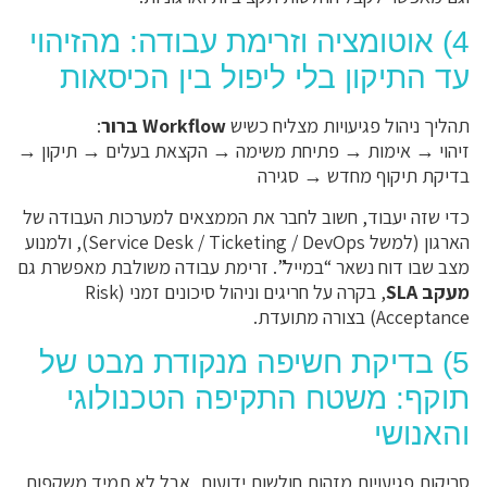
4) אוטומציה וזרימת עבודה: מהזיהוי
עד התיקון בלי ליפול בין הכיסאות
תהליך ניהול פגיעויות מצליח כשיש
Workflow ברור
:
זיהוי → אימות → פתיחת משימה → הקצאת בעלים → תיקון →
בדיקת תיקוף מחדש → סגירה
כדי שזה יעבוד, חשוב לחבר את הממצאים למערכות העבודה של
הארגון (למשל Service Desk / Ticketing / DevOps), ולמנוע
מצב שבו דוח נשאר “במייל”. זרימת עבודה משולבת מאפשרת גם
מעקב SLA
, בקרה על חריגים וניהול סיכונים זמני (Risk
Acceptance) בצורה מתועדת.
5) בדיקת חשיפה מנקודת מבט של
תוקף: משטח התקיפה הטכנולוגי
והאנושי
סריקות פגיעויות מזהות חולשות ידועות, אבל לא תמיד משקפות