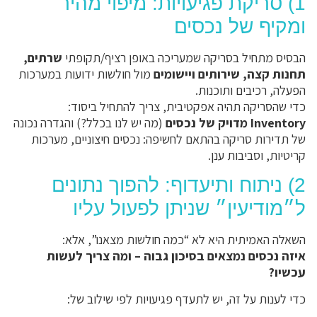
1) סריקת פגיעויות: מיפוי מהיר
ומקיף של נכסים
הבסיס מתחיל בסריקה שמעריכה באופן רציף/תקופתי
שרתים,
תחנות קצה, שירותים ויישומים
מול חולשות ידועות במערכות
הפעלה, רכיבים ותוכנות.
כדי שהסריקה תהיה אפקטיבית, צריך להתחיל ביסוד:
Inventory מדויק של נכסים
(מה יש לנו בכלל?) והגדרה נכונה
של תדירות סריקה בהתאם לחשיפה: נכסים חיצוניים, מערכות
קריטיות, וסביבות ענן.
2) ניתוח ותיעדוף: להפוך נתונים
ל״מודיעין״ שניתן לפעול עליו
השאלה האמיתית היא לא “כמה חולשות מצאנו”, אלא:
איזה נכסים נמצאים בסיכון גבוה – ומה צריך לעשות
עכשיו?
כדי לענות על זה, יש לתעדף פגיעויות לפי שילוב של: