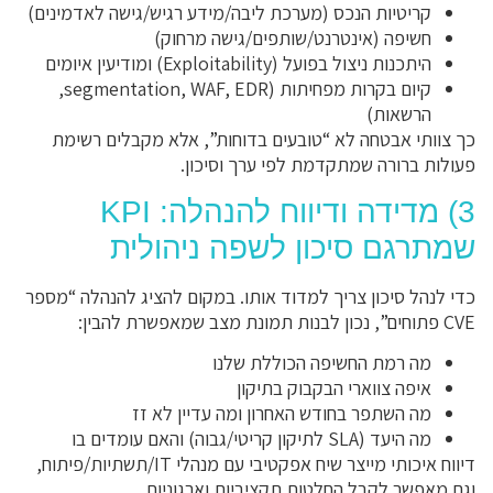
קריטיות הנכס (מערכת ליבה/מידע רגיש/גישה לאדמינים)
חשיפה (אינטרנט/שותפים/גישה מרחוק)
היתכנות ניצול בפועל (Exploitability) ומודיעין איומים
קיום בקרות מפחיתות (segmentation, WAF, EDR,
הרשאות)
כך צוותי אבטחה לא “טובעים בדוחות”, אלא מקבלים רשימת
פעולות ברורה שמתקדמת לפי ערך וסיכון.
3) מדידה ודיווח להנהלה: KPI
שמתרגם סיכון לשפה ניהולית
כדי לנהל סיכון צריך למדוד אותו. במקום להציג להנהלה “מספר
CVE פתוחים”, נכון לבנות תמונת מצב שמאפשרת להבין:
מה רמת החשיפה הכוללת שלנו
איפה צווארי הבקבוק בתיקון
מה השתפר בחודש האחרון ומה עדיין לא זז
מה היעד (SLA לתיקון קריטי/גבוה) והאם עומדים בו
דיווח איכותי מייצר שיח אפקטיבי עם מנהלי IT/תשתיות/פיתוח,
וגם מאפשר לקבל החלטות תקציביות וארגוניות.