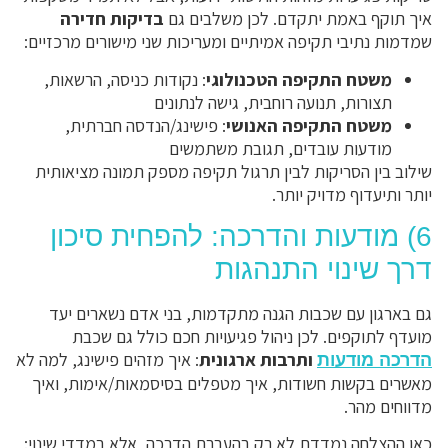
איך תוקף באמת יתקדם. לכן משלבים גם
בדיקות חדירה
שמדמות נתיבי תקיפה אמיתיים ומעריכות שני מישורים מרכזיים:
משטח התקיפה הטכנולוגי
: נקודות כניסה, הרשאות,
תצורות, תנועה רוחבית, גישה לנתונים
משטח התקיפה האנושי
: פישינג/הנדסה חברתית,
מודעות עובדים, תגובת משתמשים
שילוב בין הסריקות לבין תרגול תקיפה מספק תמונה מציאותית
יותר ותיעדוף מדויק יותר.
6) מודעות והדרכה: להפחית סיכון
דרך שינוי התנהגות
גם בארגון עם שכבות הגנה מתקדמות, בני אדם נשארים יעד
מועדף לתוקפים. לכן ניהול פגיעויות חכם כולל גם שכבת
ותרבות ארגונית
: איך מזהים פישינג, למה לא
הדרכה מודעות
מאשרים בקשות חשודות, איך מטפלים בסיסמאות/אימות, ואיך
מדווחים מהר.
כאן ההצלחה נמדדת לא רק בהעברת הדרכה, אלא במדדי שינוי: