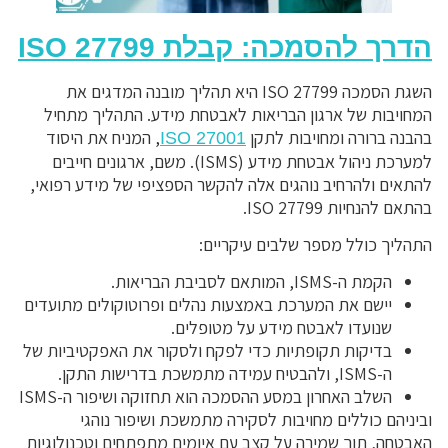
הדרך להסמכה: קבלת ISO 27799
השגת הסמכה ISO 27799 היא תהליך מובנה המדגים את
המחויבות של ארגון הבריאות לאבטחת מידע. התהליך מתחיל
בהבנה ברורה ומחויבות לתקן
, המניח את היסוד
ISO 27001
למערכת ניהול אבטחת מידע (ISMS). משם, ארגונים חייבים
להתאים ולהרחיב נוהגים אלה להקשר הספציפי של מידע רפואי,
בהתאם להנחיות ISO 27799.
התהליך כולל מספר שלבים עיקריים:
הקמת ה-ISMS, המותאם לסביבת הבריאות.
יישם את המערכת באמצעות נהלים ופרוטוקולים מתועדים
שנועדו לאבטח מידע על מטופלים.
בדיקות תקופתיות כדי לפקח ולסקור את האפקטיביות של
ה-ISMS, ולהבטיח עמידה מתמשכת בדרישות התקן.
השלב האחרון במסע ההסמכה הוא תחזוקה ושיפור ה-ISMS
וביניהם כוללים מחויבות לסקירה מתמשכת ושיפור נוהגי
האבטחה, תוך שמירה על קצב עם איומים מתפתחים וטכנולוגיות