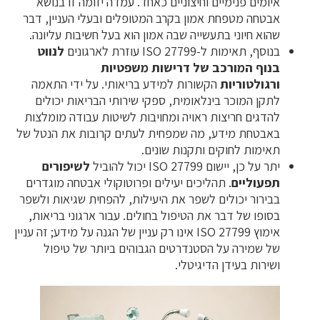
איומים פנימיים וחיצוניים כאחד. עמדה יזומה זו בנושא
אבטחה מטפחת אמון בקרב המטופלים ובעלי העניין, דבר
שהוא חיוני בתעשייה שבה אמון הוא בעל חשיבות עליונה.
בנוסף, תאימות ל-ISO 27799 עוזרת לארגונים
לנווט
בנוף המורכב של דרישות משפטיות
ורגולטוריות
הקשורות למידע בריאותי. על ידי התאמה
לתקן המוכר בינלאומית, ספקי שירותי הבריאות יכולים
להדגים חריצות ראויה ומחויבות לשיטות עבודה מומלצות
באבטחת מידע, מה שמפחית לעתים קרובות את הנטל של
תאימות לחוקים ותקנות שונים.
יתר על כן, יישום ISO 27799 יכול להוביל
לשיפורים
תפעוליים
. תהליכים יעילים ופרוטוקולי אבטחה מוגדרים
בבירור יכולים לשפר את היעילות, להפחית שגיאות ולשפר
בסופו של דבר את הטיפול בחולים. עבור ארגוני בריאות,
אימוץ ISO 27799 אינו רק עניין של הגנה על מידע; זה עניין
של שמירה על הסטנדרטים הגבוהים ביותר של טיפול
ושירות בעידן הדיגיטלי.