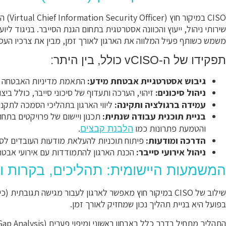
CISO במיקור חוץ (Virtual Chief Information Security Officer) הוא
משמש כשותף פעיל המלווה את הארגון לאורך זמן, מבין את צרכיו הע
תפקידו של ה-vCISO כולל, בין היתר:
גיבוש אסטרטגיית אבטחת מידע:
התאמת מדיניות האבטחה לי
ניהול סיכונים:
זיהוי, הערכה ותעדוף של סיכוני סייבר, כולל ביצ
עמידה ברגולציה ותקינה:
ליווי הארגון בתהליכי הסמכה לתקנים כגון ISO 27001 וציות לתק
בניית תוכנית עבודה שנתית:
תכנון ויישום של פרויקטים בתח
והטמעת פתרונות כמו
.
הלבנת קבצים
הדרכה ומודעות:
פיתוח תוכניות להעלאת מודעות העובדים לסיכו
ניהול אירועי סייבר:
הכנת הארגון להתמודדות עם אירועי אבטחה
המשמעות היישומית: תהליכים, בקרות ו
שילוב של CISO במיקור חוץ מאפשר לארגון לעבור מגישה תגוב
בפועל היא בניית תהליך נכון שמחזיק לאורך זמן.