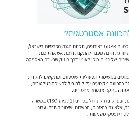
להכוונה אסטרטגית?
ארגונים מתמודדים כיום עם סביבת איומים מורכבת ודינמית. רגולציות כמו ה-GDPR באירופה, תקנות הגנת הפרטיות בישראל,
 מחייבים רמת בקרה וניהול שחורגת הרבה מעבר להתקנת חומת אש או תוכנת
שיבות של בניית חוסן לאומי דרך חיזוק שרשרת האספקה
ובות עמוסים במשימות תפעוליות שוטפות, ומתקשים להקדיש
בהכוונה מקצועית עלול להוביל לחשיפה רגולטורית,
 עמידה בתקני אבטחה מחמירים.
בנוסף, קיים מחסור עולמי מתמשך באנשי מקצוע מיומנים בתחום הסייבר, ובפרט בדרגי ניהול בכירים [1]. גיוס CISO במשרה
, אלא גם בהטבות, הכשרות ושימור העובד. עבור
ולטורי ועסקי משמעותי.