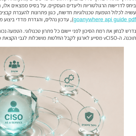
ביחס לדרישות הרגולטוריות וליעדים העסקיים. על בסיס ממצאים אלו, נ
עשויה לכלול הטמעת טכנולוגיות חדשות, כגון פתרונות להעברת קבצי
), עדכון נהלים, והגדרת מדדי ביצוע מרכזיים (KPIs) למעקב א
goanywhere api guide pdf
נדרש לבחון את רמת הסיכון לפני יישום כל פתרון טכנולוגי. הטמעה נכו
תוכנה. ה-vCISO מסייע לארגון לקבל החלטות מושכלות לגבי הקצאת משאבים, תוך איזון בין עלות לתועלת.