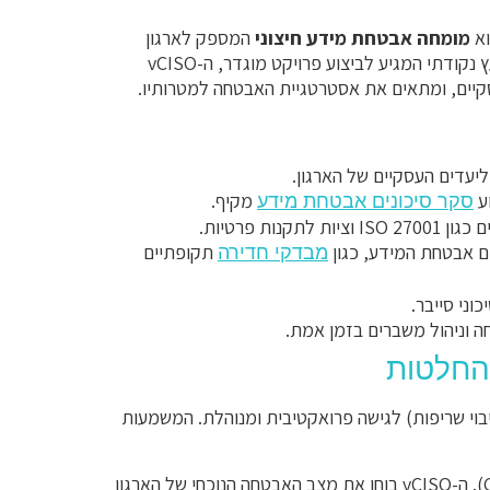
מומחה אבטחת מידע חיצוני
המספק לארגון
שירותי ניהול, ייעוץ והכוונה אסטרטגית בתחום הגנת הסייבר. בניגוד ליועץ נקודתי המגיע לביצוע פרויקט מוגדר, ה-vCISO
סקיים, ומתאים את אסטרטגיית האבטחה למטרותיו.
עדים העסקיים של הארגון.
וע
מקיף.
סקר סיכונים אבטחת מידע
נות פרטיות.
ום אבטחת המידע, כגון
תקופתיים
מבדקי חדירה
ני סייבר.
 וניהול משברים בזמן אמת.
החלטות
תית (כיבוי שריפות) לגישה פרואקטיבית ומנוהלת. המשמעות
התהליך מתחיל בדרך כלל באבחון ראשוני ומיפוי פערים (Gap Analysis). ה-vCISO בוחן את מצב האבטחה הנוכחי של הארגון