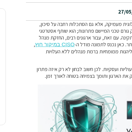
27/05
וגית מעמיקה, אלא גם הסתכלות רחבה על סיכון,
והמשכיות עסקית. מנהל אבטחת מידע (CISO) אינו רק גורם טכני המיישם פתרונות; הוא שותף אסטרטגי
קינה. עם זאת, עבור ארגונים רבים, החזקת מנהל
. כאן נכנס לתמונה מודל ה-
,
CISO במיקור חוץ
דל זה מאפשר לארגונים ליהנות ממומחיות ברמת מנהלים ללא העלויות
ליות ועסקיות. לכן חשוב לבחון לא רק איזה פתרון
 את הארגון ותומך בצמיחה בטוחה לאורך זמן.