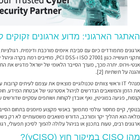
האתגר הארגוני: מדוע ארגונים זקוקים 
ותקני תעשייה כגון ISO 27001 ו-PCI DSS,
אנטי-וירוס. יתרה מכך, מערך הסייבר הלאומי של ישראל מדגיש את הח
והגנה על תשתיות [2].
מנהלי IT וראשי צוותים טכנולוגיים מוצאים את עצמם לעיתים קר
את הזמן והמשאבים הנדרשים לניהול אסטרטגי של אבטחת המידע. חוסר 
קנסות, פגיעה במוניטין, ואף אובדן לקוחות ושותפים עסקיים שדורשים
מלאה הוא תהליך יקר ומורכב, הדורש משאבים משמעותיים לא רק בשכר
ארגונים רבים, טעות בתכנון או בניהול עלולה להפוך לסיכון תפעולי, רג
מהו CISO במיקור חוץ (vCISO)?