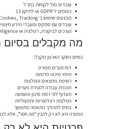
עובדים מול לקוחות בחו״ל
כפופים ל־GDPR או לתיקון 13
מבצעים שימוש ב־Cookies, Tracking או מערכות אנליטיקה
עובדים עם ספקים ומעבדי מידע חיצוניי
נערכים לביקורת, רגולציה או Due Diligence
מה מקבלים בסיום 
בסיום הסקר הארגון מקבל:
דוח פערים מפורט
מיפוי סיכוני פרטיות
רשימת ממצאים והמלצות
תוכנית עבודה לסגירת פערים
תעדוף לפי רמת סיכון והשפעה
המלצות רגולטוריות ותפעוליות
בסיס לתהליך התאמה מתמשך
המטרה היא לא רק להבין “מה חסר”, אלא לבנו
פרטיות היא לא רק רג