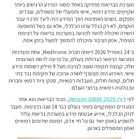
מערכת הבריאות מחזיקה באחד מסוגי המידע הרגישים ביותר
שקיימים: מידע רפואי, אישי ותפעולי של מטופלים, עובדים
וספקים. בשנים האחרונות הפך המידע הזה ליעד מרכזי עבור
תוקפים, לא רק בגלל ערכו הכלכלי, אלא גם בשל ההשפעה
הישירה שיכולה להיות לפגיעה במערכות בריאות על רציפות
הטיפול, אמון הציבור והיכולת להמשיך לפעול בזמן אמת.
ב־24 באפריל 2026 דיווחה חברת Medtronic, אחת מיצרניות
המכשור הרפואי הגדולות בעולם, על פריצה לרשת הארגונית
שלה. קבוצת תקיפה טענה לגניבת מעל 9 מיליון רשומות מידע
אישי. האירוע הזה מצטרף לשורה ארוכה של תקיפות נגד בתי
חולים, קופות חולים, מעבדות רפואיות, ספקי ציוד רפואי וחברות
טכנולוגיה רפואית ברחבי העולם.
לפי
, מגזר הבריאות הוא אחד
דוח Verizon DBIR 2026
המגזרים המותקפים ביותר בעולם כבר 14 שנה ברציפות. מעבר
לנזק הכלכלי, אירוע אבטחת מידע במערכת בריאות עלול
להשפיע באופן ישיר גם על חיי אדם, זמינות שירותים רפואיים
ואמון המטופלים בארגון.