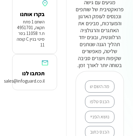
מגיעים עם גישה
פרואקטיבית של שותפים
בקרו אותנו
ונכנסים לעומק הארגון
השחם 1 פתח
והמערכות, מבינים את
תקווה, 4951701
האתגרים והרגולציה
ת.ד 11058 בסר
הרלוונטית, ובונים יחד
סיטי בניין C קומה
תהליך הגנה שנותנים
11
שליטה, מאפשרים
שקיפות ויוצרים סביבה
בטוחה יותר לאורך זמן.
תכתבו לנו
sales@infoguard.co.il