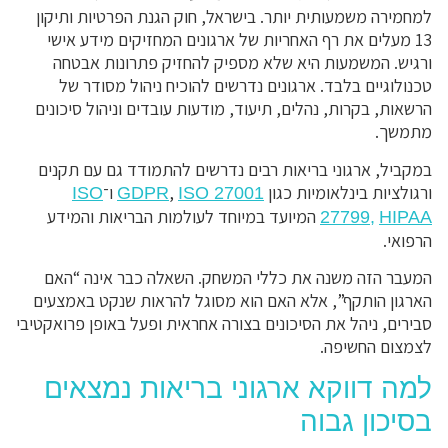
למחמירה משמעותית יותר. בישראל, חוק הגנת הפרטיות ותיקון
13 מעלים את רף האחריות של ארגונים המחזיקים מידע אישי
ורגיש. המשמעות היא שלא מספיק להחזיק פתרונות אבטחה
טכנולוגיים בלבד. ארגונים נדרשים להוכיח ניהול מסודר של
הרשאות, בקרות, נהלים, תיעוד, מודעות עובדים וניהול סיכונים
מתמשך.
במקביל, ארגוני בריאות רבים נדרשים להתמודד גם עם תקנים
ורגולציות בינלאומיות כגון
,
ו־
ISO
GDPR
ISO 27001
המיועד במיוחד לעולמות הבריאות והמידע
27799,
HIPAA
הרפואי.
המעבר הזה משנה את כללי המשחק. השאלה כבר אינה “האם
הארגון הותקף”, אלא האם הוא מסוגל להראות שנקט באמצעים
סבירים, ניהל את הסיכונים בצורה אחראית ופעל באופן פרואקטיבי
לצמצום החשיפה.
למה דווקא ארגוני בריאות נמצאים
בסיכון גבוה