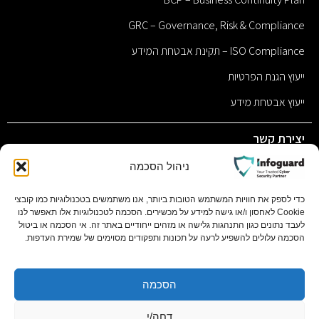
GRC – Governance, Risk & Compliance
ISO Compliance – תקינת אבטחת המידע
ייעוץ הגנת הפרטיות
ייעוץ אבטחת מידע
יצירת קשר
sales@infoguard.co.il
ניהול הסכמה
077-9011117
כדי לספק את חוויות המשתמש הטובות ביותר, אנו משתמשים בטכנולוגיות כמו קובצי
Cookie לאחסון ו/או גישה למידע על מכשירים. הסכמה לטכנולוגיות אלו תאפשר לנו
השחם 1 פתח תקווה, 4951701 ת.ד 11058 בסר סיטי בניין C
לעבד נתונים כגון התנהגות גלישה או מזהים ייחודיים באתר זה. אי הסכמה או ביטול
קומה 1
הסכמה עלולים להשפיע לרעה על תכונות ותפקודים מסוימים של שמירת העדפות.
הסכמה
. All rights reserved
© 2025 Infoguard By
IDORGROUP
דחה/י