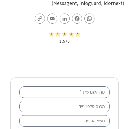
(Messagent, Infoguard, Idornext).
Copy
Email
LinkedIn
Facebook
WhatsApp
Link
1
/ 5.
5