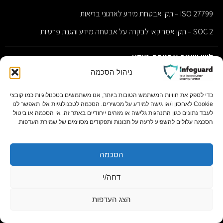
ISO 27799 – תקן אבטחת מידע לארגוני בריאות
SOC 2 – תקן אמריקאי לבקרה על אבטחה מידע והגנת פרטיות
ליווי שוטף אבטחת מידע
CISO as a Service – ניהול אבטחת מידע במיקור חוץ
ניהול הסכמה
DPO as a Service – הגנת פרטיות במיקור חוץ
כדי לספק את חוויות המשתמש הטובות ביותר, אנו משתמשים בטכנולוגיות כמו קובצי
Cookie לאחסון ו/או גישה למידע על מכשירים. הסכמה לטכנולוגיות אלו תאפשר לנו
SIEM SOC מנוהל – ניטור ותגובה לאיומים סייבר
לעבד נתונים כגון התנהגות גלישה או מזהים ייחודיים באתר זה. אי הסכמה או ביטול
הסכמה עלולים להשפיע לרעה על תכונות ותפקודים מסוימים של שמירת העדפות.
SOC As A Service – מוקד מנוהל לאיומים סייבר
GRC – Governance, Risk & Compliance – ניהול סיכונים, ממשל
וציות
הסכמה
BCP – Business Continuity Plan – תוכנית המשכיות עסקית
דחה/י
ייעוץ אבטחת מידע סייבר ופרטיות
הצג העדפות
סקרים ובדיקות