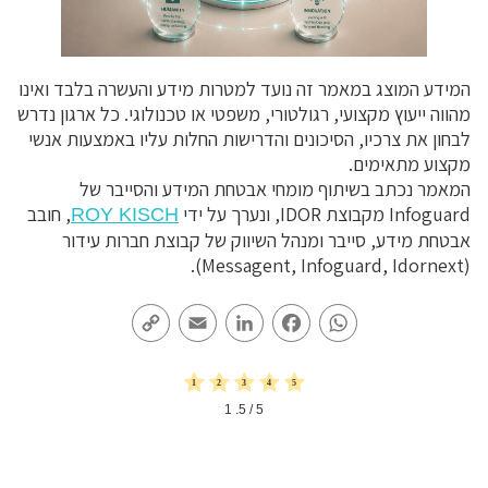
המידע המוצג במאמר זה נועד למטרות מידע והעשרה בלבד ואינו
מהווה ייעוץ מקצועי, רגולטורי, משפטי או טכנולוגי. כל ארגון נדרש
לבחון את צרכיו, הסיכונים והדרישות החלות עליו באמצעות אנשי
מקצוע מתאימים.
המאמר נכתב בשיתוף מומחי אבטחת המידע והסייבר של
Infoguard מקבוצת IDOR, ונערך על ידי
, חובב
ROY KISCH
אבטחת מידע, סייבר ומנהל השיווק של קבוצת חברות עידור
(Messagent, Infoguard, Idornext).
Copy
Email
LinkedIn
Facebook
WhatsApp
Link
1
/ 5.
5