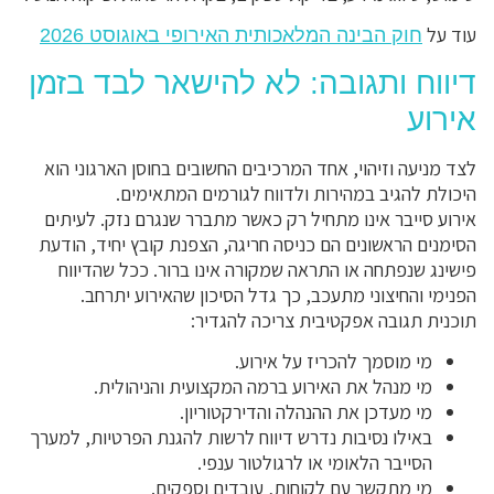
עוד על
חוק הבינה המלאכותית האירופי באוגוסט 2026
דיווח ותגובה: לא להישאר לבד בזמן
אירוע
לצד מניעה וזיהוי, אחד המרכיבים החשובים בחוסן הארגוני הוא
היכולת להגיב במהירות ולדווח לגורמים המתאימים.
אירוע סייבר אינו מתחיל רק כאשר מתברר שנגרם נזק. לעיתים
הסימנים הראשונים הם כניסה חריגה, הצפנת קובץ יחיד, הודעת
פישינג שנפתחה או התראה שמקורה אינו ברור. ככל שהדיווח
הפנימי והחיצוני מתעכב, כך גדל הסיכון שהאירוע יתרחב.
תוכנית תגובה אפקטיבית צריכה להגדיר:
מי מוסמך להכריז על אירוע.
מי מנהל את האירוע ברמה המקצועית והניהולית.
מי מעדכן את ההנהלה והדירקטוריון.
באילו נסיבות נדרש דיווח לרשות להגנת הפרטיות, למערך
הסייבר הלאומי או לרגולטור ענפי.
מי מתקשר עם לקוחות, עובדים וספקים.