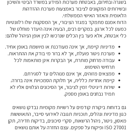
בשגרה ובחירום, באבטחת מערכות המידע במשרד הבינוי והשיכון
ובשירותים המקוונים לציבור באמצעות מערכת ההזדהות
הלאומית והאזור האישי הממשלתי.
הדוח אמנם מתמקד במגזר הציבורי, אך המסקנות שלו רלוונטיות
כמעט לכל ארגון. במקרים רבים, הבעיה אינה היעדר מוחלט של
כלי אבטחה, אלא פער בין הכלים שנרכשו לבין אופן הניהול שלהם:
מדיניות קיימת, אך אינה מעודכנת או מיושמת באופן אחיד.
מערכת ניטור פועלת, אך לא ברור מי בודק את ההתראות.
עבודה מרחוק מותרת, אך הבקרות אינן מותאמות לכל
תרחישי השימוש.
ממצאים מזוהים, אך אינם מנוהלים עד לסגירתם.
קיימת אחריות כללית, אך חלוקת הסמכויות אינה ברורה.
שירות דיגיטלי זמין לציבור, אך הסיכונים הנלווים אליו לא
תמיד נבחנים באופן מספק.
גם בדוחות ביקורת קודמים על רשויות מקומיות נבדקו נושאים
כגון מדיניות ונהלים, תוכניות תגובה לאירועי סייבר, התאוששות
מאסון, ניטור, ניהול הרשאות, סקרי סיכונים, בדיקות חדירה, תקן
ISO 27001 ופיקוח על ספקים. עצם החזרה על אותם נושאים