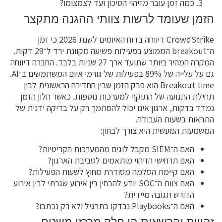
כמה זמן עובר מזיהוי הסיכון ועד לצמצומו?
הזמן שעומד לרשות צוותי ההגנה מתקצר
CrowdStrike דיווחה בדוח האיומים לשנת 2026 כי זמן
ה־breakout הממוצע בפעילות פשיעה מקוונת ירד ל־29 דקות.
המקרה המהיר ביותר שתועד ארך 27 שניות בלבד. החברה דיווחה
גם על עלייה של 89% בפעילות של גורמי איום המשתמשים ב־AI.
Breakout time הוא פרק הזמן שבין החדירה הראשונית לבין
תחילת התנועה של התוקף למערכות נוספות. כאשר חלון הזמן
נמדד בדקות, ארגון אינו יכול להסתמך רק על בדיקה ידנית של
התראות בשעות העבודה.
המשמעות המעשית היא צורך לבחון:
האם ה־SIEM מקבל לוגים מהמערכות הקריטיות?
האם תרחישי הזיהוי מותאמים לסביבת הארגון?
האם קיימת הסלמה מסודרת מחוץ לשעות הפעילות?
האם צוות ה־SOC יודע להבחין בין אירוע שגרתי לבין אירוע
הדורש תגובה מיידית?
האם ה־Playbooks נבדקו בתרגיל ולא רק נכתבו?