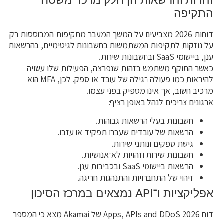
זהויות והרשאות הן חלק מרכזי משטח
התקיפה
דוחות 2026 מצביעים על המשך המעבר מתקיפות המבוססות רק
על נוזקות לתקיפות המשתמשות בחשבונות לגיטימיים, בהרשאות
ענן, ביישומי SaaS ובחשבונות שירות.
כאשר התוקף משתמש בזהות שנפרצה, הפעילות שלו עשויה
להיראות כמו פעולה רגילה של עובד או ספק. לכן, MFA הוא
מרכיב חשוב, אך אינו מספיק בפני עצמו.
ארגונים צריכים לנהל באופן רציף:
חשבונות בעלי הרשאות גבוהות.
הרשאות של עובדים שעברו תפקיד או עזבו.
גישת ספקים ונותני שירות.
חשבונות שירות וזהויות לא־אנושיות.
הרשאות ביישומי SaaS ובסביבות ענן.
זיהוי של התחברויות והתנהגות חריגה.
אפליקציות ו־API נמצאים במרכז הסיכון
דוח Apps, APIs and DDoS 2026 של Akamai מצא כי המספר