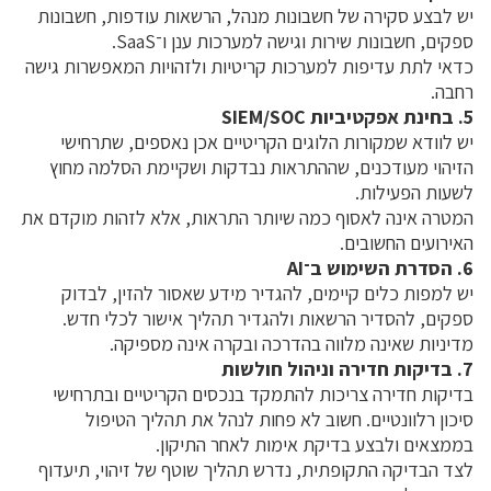
יש לבצע סקירה של חשבונות מנהל, הרשאות עודפות, חשבונות
ספקים, חשבונות שירות וגישה למערכות ענן ו־SaaS.
כדאי לתת עדיפות למערכות קריטיות ולזהויות המאפשרות גישה
רחבה.
5. בחינת אפקטיביות SIEM/SOC
יש לוודא שמקורות הלוגים הקריטיים אכן נאספים, שתרחישי
הזיהוי מעודכנים, שההתראות נבדקות ושקיימת הסלמה מחוץ
לשעות הפעילות.
המטרה אינה לאסוף כמה שיותר התראות, אלא לזהות מוקדם את
האירועים החשובים.
6. הסדרת השימוש ב־AI
יש למפות כלים קיימים, להגדיר מידע שאסור להזין, לבדוק
ספקים, להסדיר הרשאות ולהגדיר תהליך אישור לכלי חדש.
מדיניות שאינה מלווה בהדרכה ובקרה אינה מספיקה.
7. בדיקות חדירה וניהול חולשות
בדיקות חדירה צריכות להתמקד בנכסים הקריטיים ובתרחישי
סיכון רלוונטיים. חשוב לא פחות לנהל את תהליך הטיפול
בממצאים ולבצע בדיקת אימות לאחר התיקון.
לצד הבדיקה התקופתית, נדרש תהליך שוטף של זיהוי, תיעדוף