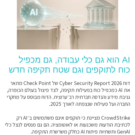
AI הוא גם כלי עבודה, גם מכפיל
כוח לתוקפים וגם שטח תקיפה חדש
דוח Cyber Security Report 2026 של Check Point מתאר
את AI כמכפיל כוח בפעילות תקיפה, לצד פיצול בעולם הכופרה,
גניבת מידע והנדסה חברתית רב־ערוצית. הדוח מבוסס על מחקרי
החברה ועל פעילות שנצפתה לאורך 2025.
CrowdStrike מציינת כי תוקפים אינם משתמשים ב־AI רק
לכתיבת הודעות משכנעות או לאוטומציה. הם גם מנסים לנצל כלי
GenAI ותשתיות פיתוח AI כחלק משרשרת התקיפה.