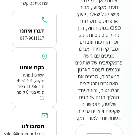
אנחנו כאן כדי לתת
יצרו איתכם קשר
מענה מקצועי, מהיר
ואישי לכל שאלה, ייעוץ
או פרויקט. משירותי
CISO במיקור חוץ, דרך
דברו איתנו
ניהול סיכונים ותקינה,
077-9011117
ועד הדרכות עובדים
ומבדקי חדירה. אנחנו
מגיעים עם גישה
פרואקטיבית של שותפים
בקרו אותנו
ונכנסים לעומק הארגון
השחם 1 פתח
והמערכות, מבינים את
תקווה, 4951701
האתגרים והרגולציה
ת.ד 11058 בסר
הרלוונטית, ובונים יחד
סיטי בניין C קומה
תהליך הגנה שנותנים
11
שליטה, מאפשרים
שקיפות ויוצרים סביבה
בטוחה יותר לאורך זמן.
תכתבו לנו
sales@infoguard.co.il