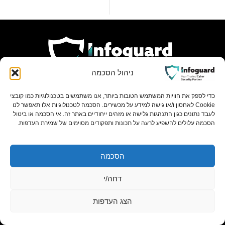
ניהול הסכמה
כדי לספק את חוויות המשתמש הטובות ביותר, אנו משתמשים בטכנולוגיות כמו קובצי
Cookie לאחסון ו/או גישה למידע על מכשירים. הסכמה לטכנולוגיות אלו תאפשר לנו
לעבד נתונים כגון התנהגות גלישה או מזהים ייחודיים באתר זה. אי הסכמה או ביטול
הסכמה עלולים להשפיע לרעה על תכונות ותפקודים מסוימים של שמירת העדפות.
השארו מעודכנים והירשמו לניוזלטר!
הסכמה
הצטרפו לניוזלטר של Infoguard וקבלו עדכונים, טיפים
וניתוחים מקצועיים מעולם הסייבר – ישירות למייל שלכם.
דחה/י
הצג העדפות