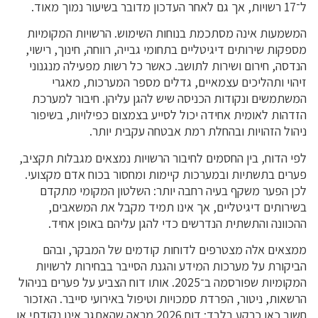
ל־17 רשויות, אך גם לאחר העדכון מדובר בשיעור נמוך מאוד.
המשמעות אינה מסתכמת בנוחות השימוש. הרשויות המקומיות
מספקות שירותים דיגיטליים בתחומי גבייה, רווחה, חינוך, רישוי,
הנדסה, חירום ושירות לתושב. כאשר כל רשות מפעילה מנגנוני
זיהוי ותהליכים עצמאיים, גדלים מספר המערכות, מאגרי
המשתמשים ונקודות הכניסה שיש להגן עליהן. חיבור למערכת
הזדהות לאומית אחידה יכול לסייע בצמצום כפילויות, בשיפור
ניהול הזהויות ובהחלת רמת אבטחה עקבית יותר.
לפי הדוח, בין החסמים לחיבור הרשויות נמצאים מגבלות תקציב,
פערים בתשתיות ובמערכות קיימות ומחסור בכוח אדם מקצועי.
לכן הפער משקף בעיה רחבה יותר: השלטון המקומי מתקדם
בשירותים דיגיטליים, אך אינו תמיד מקבל את המשאבים,
ההכוונה והתשתית הנדרשים כדי להגן עליהם באופן אחיד.
ממצאים אלה מצטרפים לדוחות קודמים של המבקר, ובהם
הביקורת על מערכות המידע והגנת הסייבר בבחירות לרשויות
המקומיות שפורסמה ב־2025. אותו דוח הצביע על פערים בניהול
הרשאות, ניטור, הפרדת סמכויות וטיפול באירועי סייבר. האזכור
חשוב כאן כרקע בלבד: דוח 2026 מראה שהאתגר אינו נקודתי או