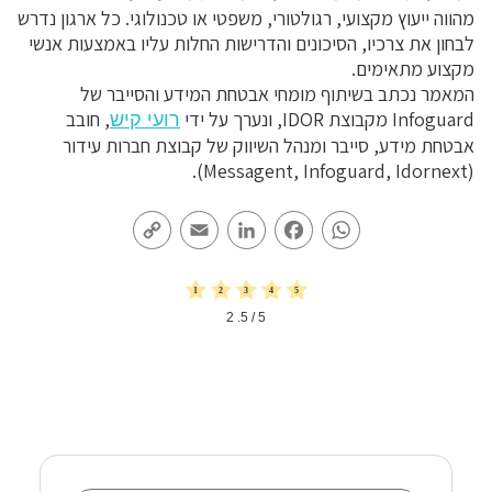
מהווה ייעוץ מקצועי, רגולטורי, משפטי או טכנולוגי. כל ארגון נדרש
לבחון את צרכיו, הסיכונים והדרישות החלות עליו באמצעות אנשי
מקצוע מתאימים.
המאמר נכתב בשיתוף מומחי אבטחת המידע והסייבר של
Infoguard מקבוצת IDOR, ונערך על ידי
, חובב
רועי קיש
אבטחת מידע, סייבר ומנהל השיווק של קבוצת חברות עידור
(Messagent, Infoguard, Idornext).
Copy
Email
LinkedIn
Facebook
WhatsApp
Link
2
/ 5.
5