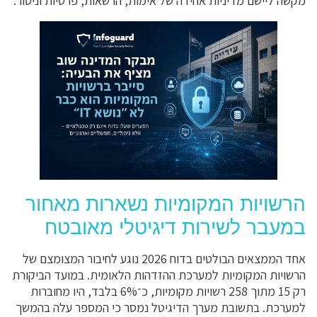
מקשה ליישם מדיניות אחידה של אימות, הרשאות, פרטיות וניטור.
הרשויות המקומיות נשארות מאחור
במעבר לשירות דיגיטלי מאובטח
אחד הממצאים הבולטים בדוח 2026 נוגע לחיבור המצומצם של
הרשויות המקומיות למערכת ההזדהות הלאומית. במועד הביקורת
רק 15 מתוך 258 רשויות מקומיות, כ־6% בלבד, היו מחוברות
למערכת. בתשובת מערך הדיגיטל נמסר כי המספר עלה בהמשך