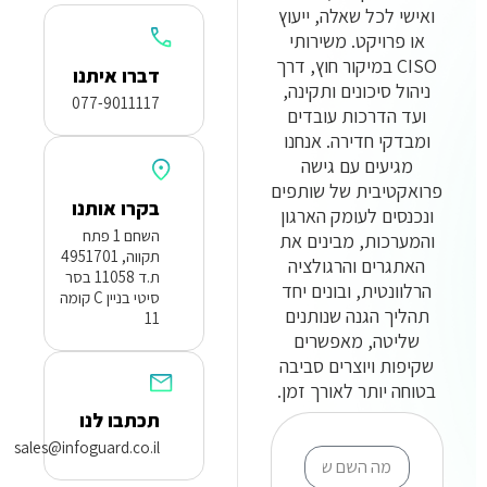
ואישי לכל שאלה, ייעוץ
או פרויקט. משירותי
CISO במיקור חוץ, דרך
דברו איתנו
ניהול סיכונים ותקינה,
077-9011117
ועד הדרכות עובדים
ומבדקי חדירה. אנחנו
מגיעים עם גישה
פרואקטיבית של שותפים
בקרו אותנו
ונכנסים לעומק הארגון
השחם 1 פתח
והמערכות, מבינים את
תקווה, 4951701
האתגרים והרגולציה
ת.ד 11058 בסר
הרלוונטית, ובונים יחד
סיטי בניין C קומה
תהליך הגנה שנותנים
11
שליטה, מאפשרים
שקיפות ויוצרים סביבה
בטוחה יותר לאורך זמן.
תכתבו לנו
sales@infoguard.co.il