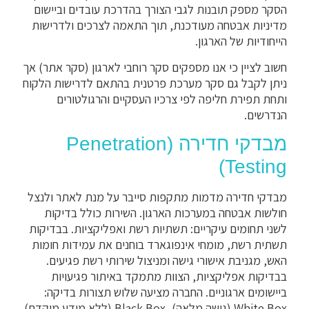
הסקר מספק תובנות לגבי הצורך בהדרכת עובדים וביישום
מדיניות אבטחה מעודכנת, תוך התאמה לצרכים ולדרישות
הייחודיות של הארגון.
חשוב לציין כי אנו מספקים סקר רוחבי לארגון (סקר אתר) אך
ניתן לקבל גם סקר מערכת פרטנית בהתאם לדרישות הלקוח
ותחת תפירת חליפה לפי צרכיו העסקיים והרגולטורים
הנדרשים.
מבדקי חדירה (Penetration
Testing)
מבדקי חדירה מדמות מתקפות סייבר על מנת לאתר ולנצל
חולשות אבטחה במערכות הארגון. השירות כולל בדיקות
לשני תחומים עיקריים: תשתיות רשת ואפליקציות. בבדיקות
תשתית רשת, מומחי אינפוגארד בוחנים את עמידות חומות
האש, מגניבת אישורי גישה ומניצול שירותי רשת פגיעים.
בבדיקות אפליקציות, הצוות מתמקד באיתור פגיעויות
ביישומים ארגוניים. החברה מציעה שלוש תצורות בדיקה:
White Box (גישה מלאה), Black Box (ללא מידע מוקדם)