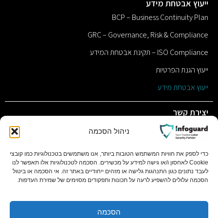
ייעוץ אבטחת מידע
BCP – Business Continuity Plan
GRC – Governance, Risk & Compliance
ISO Compliance – תקינת אבטחת המידע
ייעוץ הגנת הפרטיות
ייעוץ אבטחת מידע
יצירת קשר
sales@infoguard.co.il
ניהול הסכמה
077-9011117
כדי לספק את חוויות המשתמש הטובות ביותר, אנו משתמשים בטכנולוגיות כמו קובצי
Cookie לאחסון ו/או גישה למידע על מכשירים. הסכמה לטכנולוגיות אלו תאפשר לנו
השחם 1 פתח תקווה, 4951701 ת.ד 11058 בסר סיטי בניין C
לעבד נתונים כגון התנהגות גלישה או מזהים ייחודיים באתר זה. אי הסכמה או ביטול
קומה 1
הסכמה עלולים להשפיע לרעה על תכונות ותפקודים מסוימים של שמירת העדפות.
הסכמה