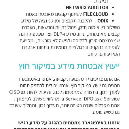
רגישות.
NETWRIX AUDITOR
FILECLOUD
לשיתוף קבצים מאובטח באמת
ODIX –
להלבנה תקבצים וסניטניזציה של מידע
השילוב בין אימות חזק, ניהול זהויות והרשאות, העברת
קבצים מאובטחת, סיווג מידע ו-DLP יוצר מעטפת הגנה
שמצמצמת סיכון לדליפה ולגישה לא מורשית, ומסייעת
לעמידה בתקנים וברגולציות מחמירות בתחום אבטחת
המידע והפרטיות.
ייעוץ אבטחת מידע במיקור חוץ
אם אתם צריכים יד מקצועית קבועה, אנחנו באינפוגארד
נותנים גם ייעוץ במיקור חוץ. אנחנו יכולים להחזיק תחום
לאורך זמן, בתצורה שמתאימה לכם. זה יכול להיות CISO as
a Service, DPO as a Service, או ליווי משולב לפי צורך.
אתם מקבלים שגרה בטוחה יותר, תעדוף נכון, ותהליך שעובד
גם כשיש עומס.
אנחנו באינפוגארד מתמחים בהגנה על מידע רגיש