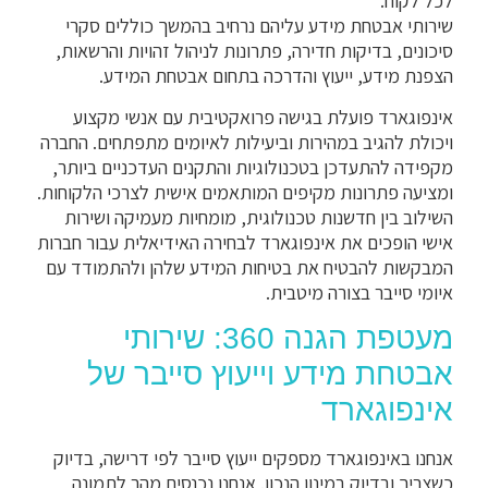
לכל לקוח.
שירותי אבטחת מידע עליהם נרחיב בהמשך כוללים סקרי
סיכונים, בדיקות חדירה, פתרונות לניהול זהויות והרשאות,
הצפנת מידע, ייעוץ והדרכה בתחום אבטחת המידע.
אינפוגארד פועלת בגישה פרואקטיבית עם אנשי מקצוע
ויכולת להגיב במהירות וביעילות לאיומים מתפתחים. החברה
מקפידה להתעדכן בטכנולוגיות והתקנים העדכניים ביותר,
ומציעה פתרונות מקיפים המותאמים אישית לצרכי הלקוחות.
השילוב בין חדשנות טכנולוגית, מומחיות מעמיקה ושירות
אישי הופכים את אינפוגארד לבחירה האידיאלית עבור חברות
המבקשות להבטיח את בטיחות המידע שלהן ולהתמודד עם
איומי סייבר בצורה מיטבית.
מעטפת הגנה 360: שירותי
אבטחת מידע וייעוץ סייבר של
אינפוגארד
אנחנו באינפוגארד מספקים ייעוץ סייבר לפי דרישה, בדיוק
כשצריך ובדיוק במינון הנכון. אנחנו נכנסים מהר לתמונה,