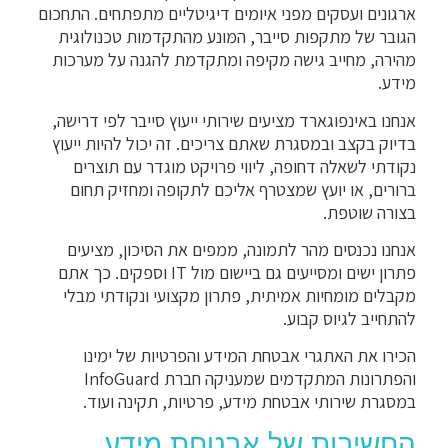
ארגונים ועסקים מפני איומים דיגיטליים מתפתחים. התחכום
הגובר של מתקפות סייבר, המּונע מהתקדמות טכנולוגית
מהירה, מחייב גישה מקיפה ומתקדמת להגנה על מערכות
מידע.
אנחנו באינפוגארד מציעים שירותי ייעוץ סייבר לפי דרישה,
בדיוק בקצב ובמסגרת שאתם צריכים. זה יכול להיות ייעוץ
נקודתי לשאלה דחופה, ליווי פרויקט מוגדר עם תוצרים
ברורים, או יועץ שמצטרף אליכם לתקופה ומחזיק תחום
בצורה שוטפת.
אנחנו נכנסים מהר לתמונה, ממפים את הסיכון, מציעים
פתרון ישים ומסייעים גם ביישום מול IT וספקים. כך אתם
מקבלים מומחיות אמיתית, פתרון מקצועי ונקודתי מבלי
להתחייב לגיוס קבוע.
הכירו את האתגרי אבטחת המידע והפרטיות של ימינו
והפתרונות המתקדמים שמעניקה חברת InfoGuard
במסגרת שירותי אבטחת מידע, פרטיות, תקינה ועוד.
החשיבות של אבטחת מידע