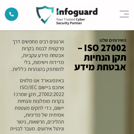
השירותים שלנו
ארגונים רבים מחפשים דרך
ISO 27002 –
פרקטית לבנות בקרות
תקן הנחיות
אבטחת מידע עקביות,
מדידות וישימות, בלי
אבטחת מידע
להסתפק בהצהרות כלליות.
באינפוגארד אנו מלווים
אתכם ביישום ISO/IEC
27002:2022, תקן שמרכז
בקרות מומלצות והנחיות
יישום, כדי להקים מעטפת
אמיתית של מדיניות,
תהליכים, הרשאות, ניטור
וניהול אירועים. מעבר לבניית