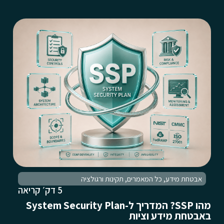
אבטחת מידע
,
כל המאמרים
,
תקינות ורגולציה
5 דק׳ קריאה
מהו SSP? המדריך ל-System Security Plan
באבטחת מידע וציות