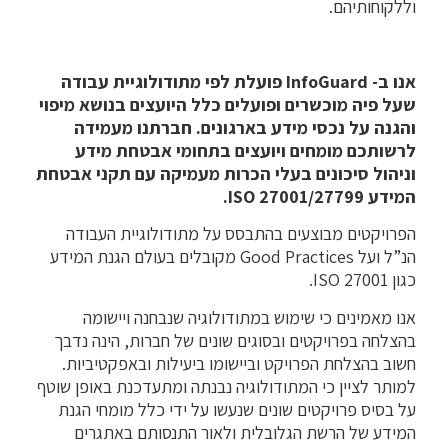
וללקוחותיהם.
אנו ב- InfoGuard פועלת לפי מתודולוגיית עבודה
שעל פיה מוכשרים ופועלים כלל היועצים בנושא מיפוי
והגנה על נכסי מידע בארגונים. חברתנו מעמידה
לרשותכם מומחים ויועצים בתחומי אבטחת מידע
וניהול סיכונים בעלי הכרות מעמיקה עם תקני אבטחת
המידע ISO 27001/27799.
הפרויקטים מבוצעים בהתבסס על מתודולוגיית העבודה
הנ”ל ועל Good Practices מקובלים בעולם הגנת המידע
כגון ISO 27001.
אנו מאמינים כי שימוש במתודולוגיה שנבחנה ויישומה
בהצלחה בפרויקטים ובסוגים שונים של חברות, הינה נדבך
חשוב בהצלחת הפרויקט וביישומו ביעילות ובאפקטיביות.
למותר לציין כי המתודולוגיה נבנתה ומתעדכנת באופן שוטף
על בסיס פרויקטים שונים שנעשו על ידי כלל מומחי הגנת
המידע של הרשת הגלובלית ולאור התנסותם באתגרים