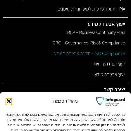
PIA – תסקיר פרטיות למיפוי וניהול סיכונים
ייעוץ אבטחת מידע
BCP – Business Continuity Plan
GRC – Governance, Risk & Compliance
ISO Compliance – תקינת אבטחת המידע
ייעוץ הגנת הפרטיות
ייעוץ אבטחת מידע
יצירת קשר
sales@infoguard.co.il
ניהול הסכמה
077-9011117
כדי לספק את חוויות המשתמש הטובות ביותר, אנו משתמשים בטכנולוגיות כמו קובצי
Cookie לאחסון ו/או גישה למידע על מכשירים. הסכמה לטכנולוגיות אלו תאפשר לנו
השחם 1 פתח תקווה, 4951701 ת.ד 11058 בסר סיטי בניין C
לעבד נתונים כגון התנהגות גלישה או מזהים ייחודיים באתר זה. אי הסכמה או ביטול
קומה 1
הסכמה עלולים להשפיע לרעה על תכונות ותפקודים מסוימים של שמירת העדפות.