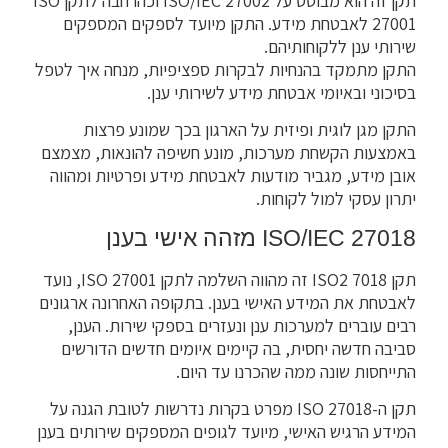
תקן זה הוא מבוסס על ISO/IEC 27002 וכהרחבה לתקן ISO
27001 לאבטחת מידע. התקן מיועד לספקים המספקים
שירותי ענן ללקוחותיהם.
התקן מתמקד בהנחיות לבקרות ספציפיות, מנחה איך לטפל
בסיכוני ובאיומי אבטחת מידע לשירותי ענן.
התקן מגן לוגית ופיזית על הארגון בכך שמונע פרצות
באמצעות הקשחת מערכות, מונע חשיפה להונאות, מצמצם
אובן מידע, מגביר מודעות לאבטחת מידע ופרטיות ומהווה
יתרון עסקי למול לקוחות.
ISO/IEC 27018 מזהה אישי בענן
תקן ISO2 7018 זה מהווה השלמה לתקן ISO 27001, נועד
לאבטחת את המידע האישי בענן. בתקופה האחרונה ארגונים
רבים עוברים למערכות ענן ונעזרים בספקי שירות. הענן,
סביבה חדשה יחסית, בה קיימים איומים חדשים הדורשים
התייחסות שונה ממה שהכרנו עד היום.
תקן ה-ISO 27018 מפרט בקרות נדרשות לטובת הגנה על
המידע הרגיש האישי, מיועד לגופים המספקים שירותים בענן