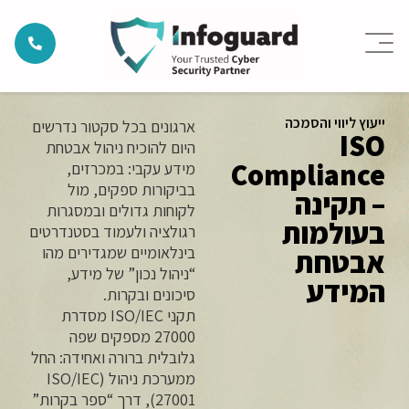
ייעוץ ליווי והסמכה
ארגונים בכל סקטור נדרשים
ISO
היום להוכיח ניהול אבטחת
Compliance
מידע עקבי: במכרזים,
בביקורות ספקים, מול
– תקינה
לקוחות גדולים ובמסגרות
בעולמות
רגולציה ולעמוד בסטנדרטים
בינלאומיים שמגדירים מהו
אבטחת
“ניהול נכון” של מידע,
המידע
סיכונים ובקרות.
תקני ISO/IEC מסדרת
27000 מספקים שפה
גלובלית ברורה ואחידה: החל
ממערכת ניהול (ISO/IEC
27001), דרך “ספר בקרות”