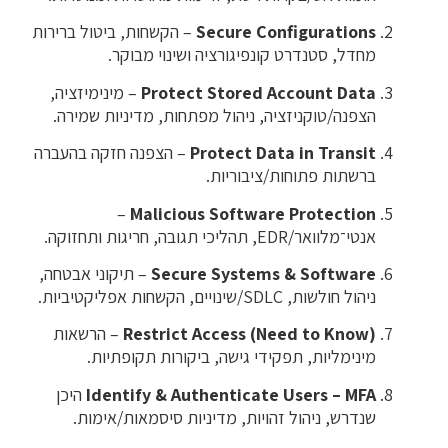
Secure Configurations
– הקשחות, ביטול ברירות
מחדל, סטנדרט קונפיגורציה ושינוי מבוקר.
Protect Stored Account Data
– מינימיזציה,
הצפנה/טוקניזציה, ניהול מפתחות, מדיניות שמירה.
Protect Data in Transit
– הצפנה חזקה בהעברה
ברשתות פתוחות/ציבוריות.
–
Malicious Software Protection
אנטי־מלוואר/EDR, תהליכי תגובה, חריגות ותחזוקה.
Secure Systems & Software
– תיקוני אבטחה,
ניהול חולשות, SDLC/שינויים, הקשחות אפליקטיביות.
Restrict Access (Need to Know)
– הרשאות
מינימליות, תפקידי גישה, ביקורות תקופתיות.
– MFA
Identify & Authenticate Users
היכן
שנדרש, ניהול זהויות, מדיניות סיסמאות/אימות.