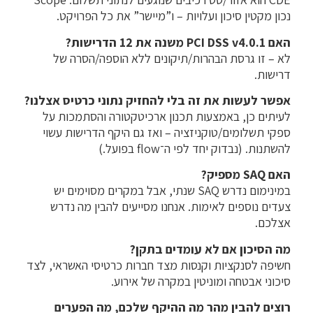
נכון מקטין סיכון ועלויות – ו”מיישר” את כל הפרויקט.
האם PCI DSS v4.0.1 משנה את 12 הדרישות?
לא – זו גרסת הבהרות/תיקונים ללא הוספה/הסרה של
דרישות.
אפשר לעשות את זה בלי להחזיק נתוני כרטיס אצלנו?
לעיתים כן, באמצעות תכנון ארכיטקטורה והסתמכות על
ספקי תשלומים/טוקניזציה – ואז גם היקף הדרישות עשוי
להשתנות. (נבדוק יחד לפי ה־flow בפועל.)
האם SAQ מספיק?
במינימום נדרש SAQ שנתי, אבל במקרים מסוימים יש
צעדים נוספים לאימות. אנחנו מסייעים להבין מה נדרש
אצלכם.
מה הסיכון אם לא עומדים בתקן?
חשיפה לסנקציות וקנסות מצד חברות כרטיסי האשראי, לצד
סיכוני אבטחה ומוניטין במקרה של אירוע.
רוצים להבין מהר מה ההיקף שלכם, מה הפערים