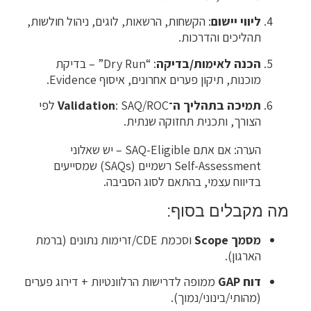
ליווי יישום
: הקשחות, הרשאות, לוגים, ניהול חולשות,
תהליכים והדרכות.
הכנה לאימות/בדיקה
: “Dry Run” – בדיקת
מוכנות, תיקון פערים אחרונים, איסוף Evidence.
תמיכה בתהליך ה־Validation
: SAQ/ROC לפי
הצורך, ותכנית תחזוקה שנתית.
הערה: אם אתם SAQ-Eligible – יש שאלוני
Self-Assessment רשמיים (SAQs) שמסייעים
בדיווח עצמי, בהתאם לסוג הסביבה.
מה מקבלים בסוף:
מסמך Scope
וסכמת CDE/זרימות נתונים (ברמת
הארגון).
דוח GAP
ממופה לדרישות הרלוונטיות + דירוג פערים
(מהותי/בינוני/נמוך).