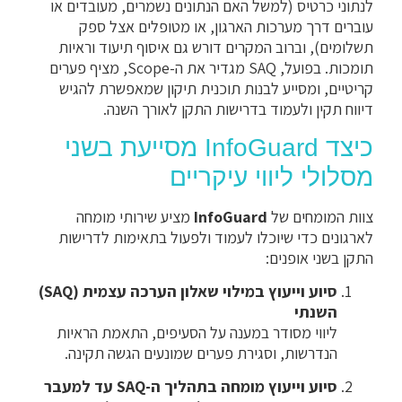
לנתוני כרטיס (למשל האם הנתונים נשמרים, מעובדים או
עוברים דרך מערכות הארגון, או מטופלים אצל ספק
תשלומים), וברוב המקרים דורש גם איסוף תיעוד וראיות
תומכות. בפועל, SAQ מגדיר את ה-Scope, מציף פערים
קריטיים, ומסייע לבנות תוכנית תיקון שמאפשרת להגיש
דיווח תקין ולעמוד בדרישות התקן לאורך השנה.
כיצד InfoGuard מסייעת בשני
מסלולי ליווי עיקריים
צוות המומחים של
InfoGuard
מציע שירותי מומחה
לארגונים כדי שיוכלו לעמוד ולפעול בתאימות לדרישות
התקן בשני אופנים:
סיוע וייעוץ במילוי שאלון הערכה עצמית (SAQ)
השנתי
ליווי מסודר במענה על הסעיפים, התאמת הראיות
הנדרשות, וסגירת פערים שמונעים הגשה תקינה.
סיוע וייעוץ מומחה בתהליך ה-SAQ עד למעבר