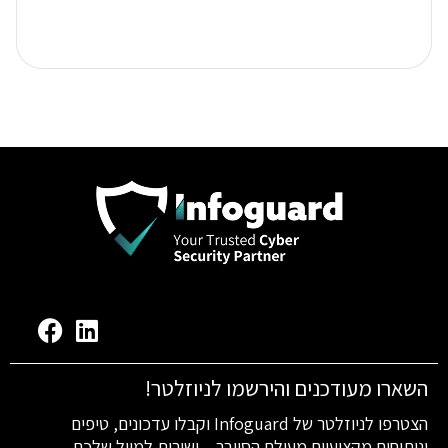
השארו מעודכנים והירשמו לניוזלטר!
הצטרפו לניוזלטר של Infoguard וקבלו עדכונים, טיפים
וניתוחים מקצועיים מעולם הסייבר – ישירות למייל שלכם.