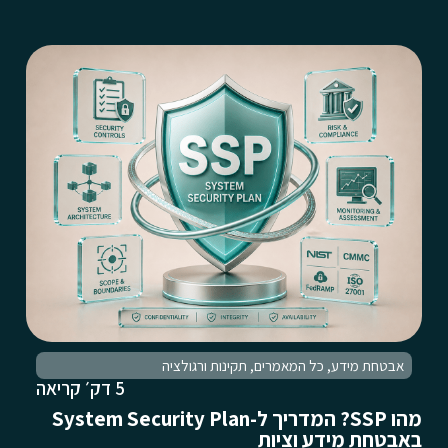
אבטחת מידע
,
כל המאמרים
,
תקינות ורגולציה
5 דק׳ קריאה
מהו SSP? המדריך ל-System Security Plan
באבטחת מידע וציות