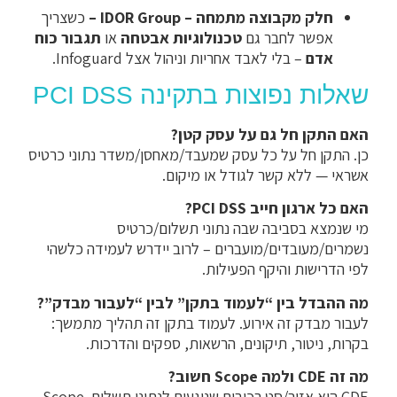
חלק מקבוצה מתמחה – IDOR Group –
כשצריך
אפשר לחבר גם
טכנולוגיות אבטחה
או
תגבור כוח
אדם
– בלי לאבד אחריות וניהול אצל Infoguard.
שאלות נפוצות בתקינה PCI DSS
האם התקן חל גם על עסק קטן?
כן. התקן חל על כל עסק שמעבד/מאחסן/משדר נתוני כרטיס
אשראי — ללא קשר לגודל או מיקום.
האם כל ארגון חייב PCI DSS?
מי שנמצא בסביבה שבה נתוני תשלום/כרטיס
נשמרים/מעובדים/מועברים – לרוב יידרש לעמידה כלשהי
לפי הדרישות והיקף הפעילות.
מה ההבדל בין “לעמוד בתקן” לבין “לעבור מבדק”?
לעבור מבדק זה אירוע. לעמוד בתקן זה תהליך מתמשך:
בקרות, ניטור, תיקונים, הרשאות, ספקים והדרכות.
מה זה CDE ולמה Scope חשוב?
CDE הוא אזור/סט רכיבים שנוגעים לנתוני תשלום. Scope